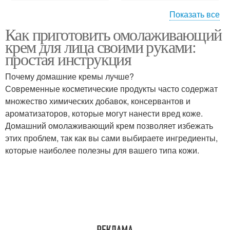
Показать все
Как приготовить омолаживающий
Кремы для лица
Лица по версии
крем для лица своими руками:
простая инструкция
Почему домашние кремы лучше?
Современные косметические продукты часто содержат
Косметика с помощью
Бумажная косметика
множество химических добавок, консервантов и
ароматизаторов, которые могут нанести вред коже.
Домашний омолаживающий крем позволяет избежать
этих проблем, так как вы сами выбираете ингредиенты,
Цвета для бумажной
Ароматы для бумажной
которые наиболее полезны для вашего типа кожи.
косметики
косметики
Формы для бумажной
Маска для лица
косметики