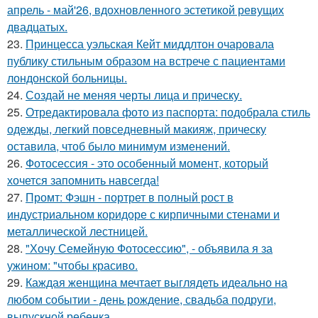
апрель - май'26, вдохновленного эстетикой ревущих
двадцатых.
23.
Принцесса уэльская Кейт миддлтон очаровала
публику стильным образом на встрече с пациентами
лондонской больницы.
24.
Создай не меняя черты лица и прическу.
25.
Отредактировала фото из паспорта: подобрала стиль
одежды, легкий повседневный макияж, прическу
оставила, чтоб было минимум изменений.
26.
Фотосессия - это особенный момент, который
хочется запомнить навсегда!
27.
Промт: Фэшн - портрет в полный рост в
индустриальном коридоре с кирпичными стенами и
металлической лестницей.
28.
"Хочу Семейную Фотосессию", - объявила я за
ужином: "чтобы красиво.
29.
Каждая женщина мечтает выглядеть идеально на
любом событии - день рождение, свадьба подруги,
выпускной ребенка.