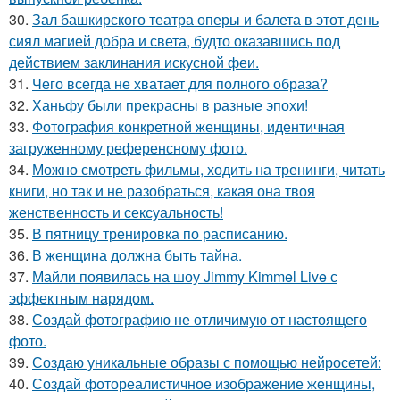
30.
Зал башкирского театра оперы и балета в этот день
сиял магией добра и света, будто оказавшись под
действием заклинания искусной феи.
31.
Чего всегда не хватает для полного образа?
32.
Ханьфу были прекрасны в разные эпохи!
33.
Фотография конкретной женщины, идентичная
загруженному референсному фото.
34.
Можно смотреть фильмы, ходить на тренинги, читать
книги, но так и не разобраться, какая она твоя
женственность и сексуальность!
35.
В пятницу тренировка по расписанию.
36.
В женщина должна быть тайна.
37.
Майли появилась на шоу Jimmy Kimmel Live с
эффектным нарядом.
38.
Создай фотографию не отличимую от настоящего
фото.
39.
Создаю уникальные образы с помощью нейросетей:
40.
Создай фотореалистичное изображение женщины,