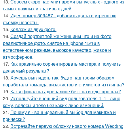
13.
Совсем скоро наступит время выпускных - одного из
самых важных и красивых дней.
14.
Идея номер 309487 - добавить цвета в утреннюю
съёмку невесты.
15.
Коллаж из двух фото.
16.
Создай портрет той же женщины что и на фото
реалистичное фото, снятое на Iphone 15/16 в
естественном режиме, высокое качество, живое и
атмосферное.
17.
Как правильно сориентировать мастера и получить
делаемый результат?
18.
Хочешь выглядеть так, будто над твоим образом
поработала команда визажистов и стилистов из глянца?
19.
Как я финал на адреналине без сна и еды прошла?
20.
Используйте внешний вид пользователя 1: 1 - лицо,
кожу, волосы и тело без каких-либо изменений.
21.
Почему я - ваш идеальный выбор для макияжа и
прически?
22.
Встречайте первую обложку нового номера Wedding