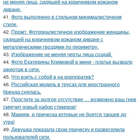
не меняя лица, сидящей на коричневом кожаном
диване.
41.
Фото выполнено в стильном минималистичном
стиле.
42.
Промт. Фотореалистичное изображение женщины,
сидящей на коричневом кожаном диване с
металлическими гвоздями по периметру.
43.
Изображение не меняя черты лица создай.
44.
Фото Екатерины Климовой в мини - платье вызвало
ажиотаж в сети.
45.
Что взять с собой в на корпоратив?
46.
Российская модель в трусах для иностранного
бренда снялась.
47.
Простите за долгое отсутствие … возможно ваш гнев
смягчит новый набор стикеров!
48.
Макияж, и прическа которые не боятся танцев до
утра!
49.
Девушка показала свою прическу и развеселила
пользователей сети.