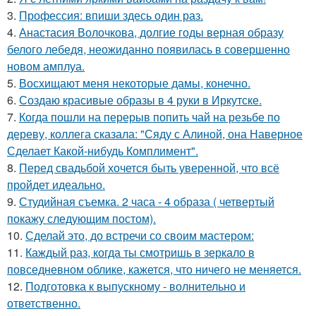
3.
Профессия: впиши здесь один раз.
4.
Анастасия Волочкова, долгие годы верная образу
белого лебедя, неожиданно появилась в совершенно
новом амплуа.
5.
Восхищают меня некоторые дамы, конечно.
6.
Создаю красивые образы в 4 руки в Иркутске.
7.
Когда пошли на перерыв попить чай на резьбе по
дереву, коллега сказала: "Сяду с Алиной, она Наверное
Сделает Какой-нибудь Комплимент".
8.
Перед свадьбой хочется быть уверенной, что всё
пройдет идеально.
9.
Студийная съемка. 2 часа - 4 образа ( четвертый
покажу следующим постом).
10.
Сделай это, до встречи со своим мастером:
11.
Каждый раз, когда ты смотришь в зеркало в
повседневном облике, кажется, что ничего не меняется.
12.
Подготовка к выпускному - волнительно и
ответственно.