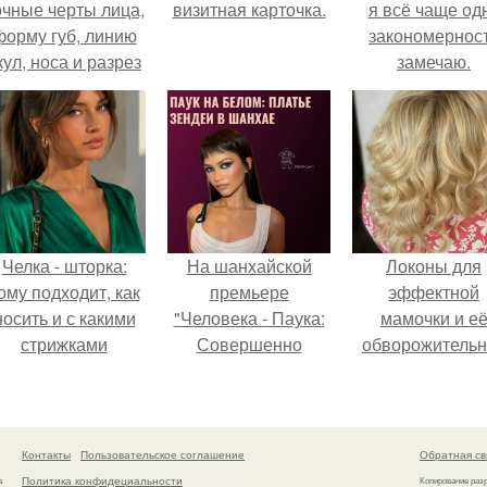
очные черты лица,
визитная карточка.
я всё чаще од
форму губ, линию
закономернос
кул, носа и разрез
замечаю.
глаз.
Челка - шторка:
На шанхайской
Локоны для
ому подходит, как
премьере
эффектной
носить и с какими
"Человека - Паука:
мамочки и е
стрижками
Совершенно
обворожительн
сочетать.
Новый День"
дочурки.
зендея выбрала не
просто очередной
наряд, а настоящий
Контакты
Пользовательское соглашение
Обратная св
артефакт высокой
Политика конфидециальности
а
Копирование раз