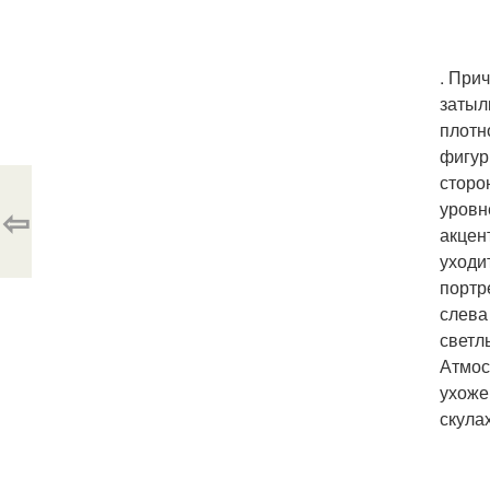
. При
затыл
плотн
фигур
сторо
уровн
⇦
акцен
уходи
портре
слева
светл
Атмос
ухоже
скулах