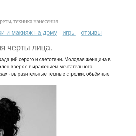
реты, техника нанесения
ки и макияж на дому
игры
отзывы
я черты лица.
радаций серого и светотени. Молодая женщина в
авлен вверх с выражением мечтательного
азах - выразительные тёмные стрелки, объёмные