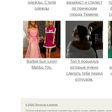
одежды. Стили
визажист и стилист
т
одежды
по прическам
города Тюмени.
с
Barbie Sun Lovin
Топ 5 процедур
Malibu 70s.
которые нужно
к
сделать тебе перед
отпуском.
© 2026 Прическа и макияж
Полезная информация о прическах и макияже лица, новости, отзывы, новинки, секреты, техник