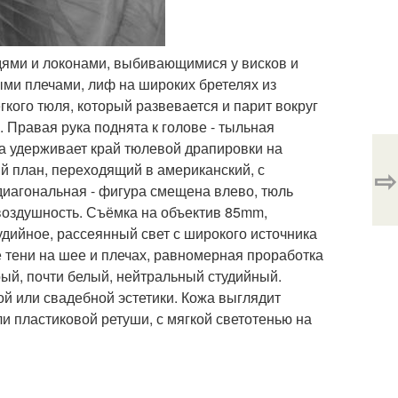
дями и локонами, выбивающимися у висков и
ми плечами, лиф на широких бретелях из
кого тюля, который развевается и парит вокруг
Правая рука поднята к голове - тыльная
ка удерживает край тюлевой драпировки на
ий план, переходящий в американский, с
⇨
диагональная - фигура смещена влево, тюль
воздушность. Съёмка на объектив 85mm,
студийное, рассеянный свет с широкого источника
 тени на шее и плечах, равномерная проработка
рый, почти белый, нейтральный студийный.
ой или свадебной эстетики. Кожа выглядит
и пластиковой ретуши, с мягкой светотенью на