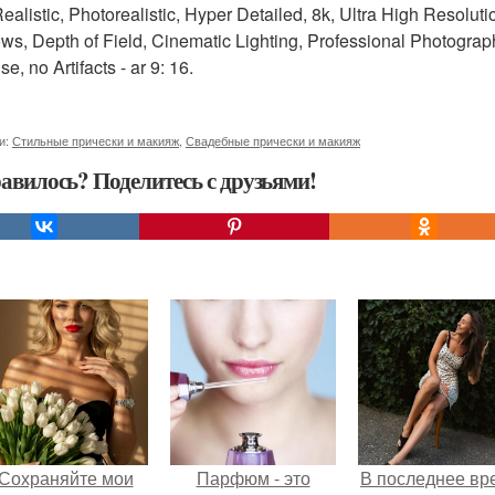
Realistic, Photorealistic, Hyper Detailed, 8k, Ultra High Resoluti
s, Depth of Field, Cinematic Lighting, Professional Photograph
e, no Artifacts - ar 9: 16.
и:
Стильные прически и макияж
,
Свадебные прически и макияж
авилось? Поделитесь с друзьями!
Сохраняйте мои
Парфюм - это
В последнее вр