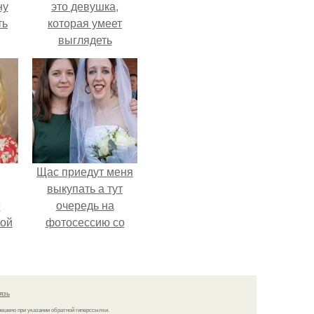
ну
это девушка,
ть
которая умеет
выглядеть
привлекательно и
элегантно в любои
ситуации.
Щас приедут меня
выкупать а тут
ё
очередь на
ой
фотосессию со
мной.
язь
решено при указании обратной гиперссылки.