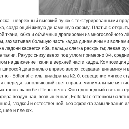
чёска - небрежный высокий пучок с текстурированными пря
ка, создающий живую динамичную форму. Платье с открыты
ой ткани, юбка и объёмные драпировки из многослойного лёг
ы, захватывая большую часть кадра динамичными волнами. 
на ладони касается лба, пальцы слегка раскрыты; левая ру
е талии. Ракурс снизу вверх под углом примерно 3/4, средн
том на движение ткани в верхней части кадра. Композиция 
т широкой диагональю вправо вверх, создавая динамику и 
тно - Editorial стиль, диафрагма f/2. 0. освещение мягкое 
 и спереди, заполняющий свет справа, минимальные мягкие
ых тонов ткани без Пересветов. Фон однородный светло-се
фера воздушная, возвышенная, Editorial с оттенком балетн
нной, гладкой и естественной, без эффекта замыливания ил
, шее и плечах.