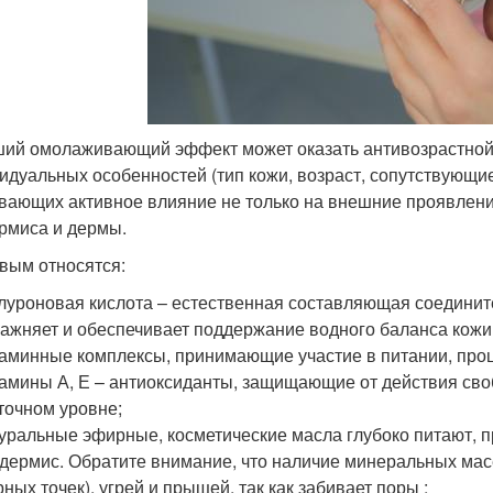
ий омолаживающий эффект может оказать антивозрастной 
идуальных особенностей (тип кожи, возраст, сопутствующи
вающих активное влияние не только на внешние проявления
рмиса и дермы.
овым относятся:
луроновая кислота – естественная составляющая соедините
ажняет и обеспечивает поддержание водного баланса кожи
аминные комплексы, принимающие участие в питании, проц
амины А, Е – антиоксиданты, защищающие от действия св
точном уровне;
уральные эфирные, косметические масла глубоко питают, 
дермис. Обратите внимание, что наличие минеральных ма
рных точек), угрей и прыщей, так как забивает поры ;