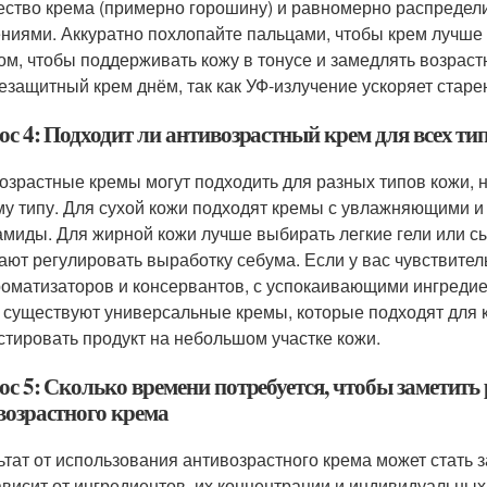
ество крема (примерно горошину) и равномерно распредел
ниями. Аккуратно похлопайте пальцами, чтобы крем лучше 
ом, чтобы поддерживать кожу в тонусе и замедлять возрас
езащитный крем днём, так как УФ-излучение ускоряет старе
ос 4: Подходит ли антивозрастный крем для всех ти
озрастные кремы могут подходить для разных типов кожи, 
у типу. Для сухой кожи подходят кремы с увлажняющими и
амиды. Для жирной кожи лучше выбирать легкие гели или с
ают регулировать выработку себума. Если у вас чувствител
роматизаторов и консервантов, с успокаивающими ингредие
 существуют универсальные кремы, которые подходят для к
стировать продукт на небольшом участке кожи.
с 5: Сколько времени потребуется, чтобы заметить 
возрастного крема
ьтат от использования антивозрастного крема может стать 
ависит от ингредиентов, их концентрации и индивидуальны