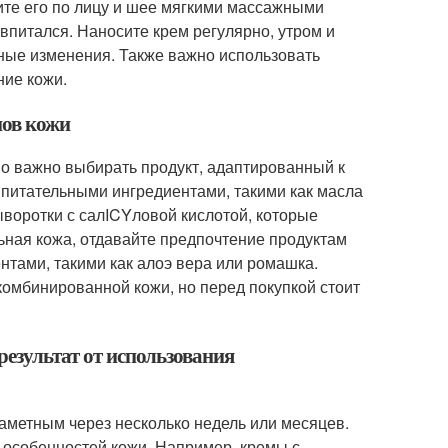
ите его по лицу и шее мягкими массажными
впитался. Наносите крем регулярно, утром и
тные изменения. Также важно использовать
ние кожи.
пов кожи
но важно выбирать продукт, адаптированный к
 питательными ингредиентами, такими как масла
ыворотки с салICYловой кислотой, которые
ьная кожа, отдавайте предпочтение продуктам
нтами, такими как алоэ вера или ромашка.
омбинированной кожи, но перед покупкой стоит
результат от использования
заметным через несколько недель или месяцев.
х особенностей кожи. Например, кремы с