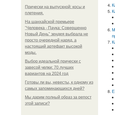
К
Прически на выпускной: косы и
К
плетения.
На шанхайской премьере
"Человека - Паука: Совершенно
М
Новый День" зендея выбрала не
п
просто очередной наряд, а
К
настоящий артефакт высокой
моды.
Выбор идеальной прически с
завесой челки: 70 лучших
вариантов на 2024 год
Готовы ли вы, невесты, к одному из
самых запоминающихся дней?
Е
Мы дарим полный образ за репост
этой записи?