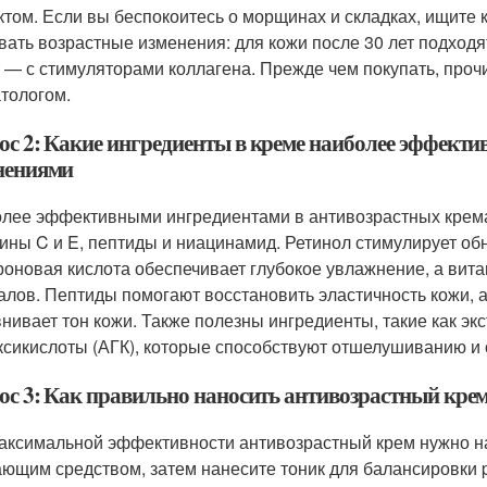
том. Если вы беспокоитесь о морщинах и складках, ищите 
вать возрастные изменения: для кожи после 30 лет подходя
т — с стимуляторами коллагена. Прежде чем покупать, проч
тологом.
ос 2: Какие ингредиенты в креме наиболее эффекти
нениями
лее эффективными ингредиентами в антивозрастных кремах
ины C и E, пептиды и ниацинамид. Ретинол стимулирует о
роновая кислота обеспечивает глубокое увлажнение, а вит
алов. Пептиды помогают восстановить эластичность кожи,
нивает тон кожи. Также полезны ингредиенты, такие как эк
ксикислоты (АГК), которые способствуют отшелушиванию и
ос 3: Как правильно наносить антивозрастный кре
аксимальной эффективности антивозрастный крем нужно на
ющим средством, затем нанесите тоник для балансировки 