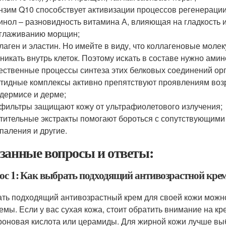
нзим Q10 способствует активизации процессов регенерации
инол – разновидность витамина А, влияющая на гладкость и
глаживанию морщин;
лаген и эластин. Но имейте в виду, что коллагеновые моле
никать внутрь клеток. Поэтому искать в составе нужно ами
ественные процессы синтеза этих белковых соединений ор
тидные комплексы активно препятствуют проявлениям воз
дермисе и дерме;
фильтры защищают кожу от ультрафиолетового излучения;
тительные экстракты помогают бороться с сопутствующими 
паления и другие.
занные вопросы и ответы:
ос 1: Как выбрать подходящий антивозрастной крем
ть подходящий антивозрастный крем для своей кожи можно,
емы. Если у вас сухая кожа, стоит обратить внимание на 
роновая кислота или церамиды. Для жирной кожи лучше вы