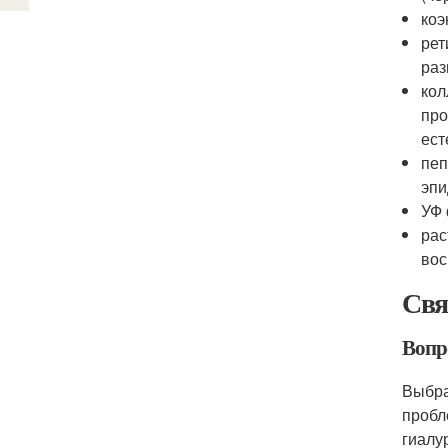
коэ
рет
раз
кол
про
ест
пеп
эпи
УФ 
рас
вос
Свя
Вопр
Выбра
пробл
гиалу