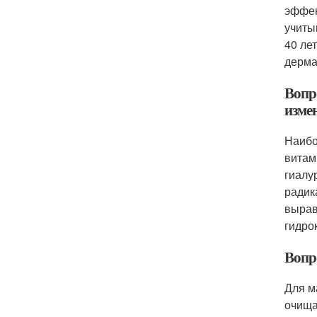
эффек
учиты
40 ле
дерма
Вопр
изме
Наибо
витам
гиалу
радик
вырав
гидро
Вопр
Для м
очища