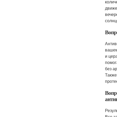
колич
движе
вечер
солнц
Вопр
Антив
вашем
и цер
помог
без а
Также
проте
Вопро
анти
Резул
Все з