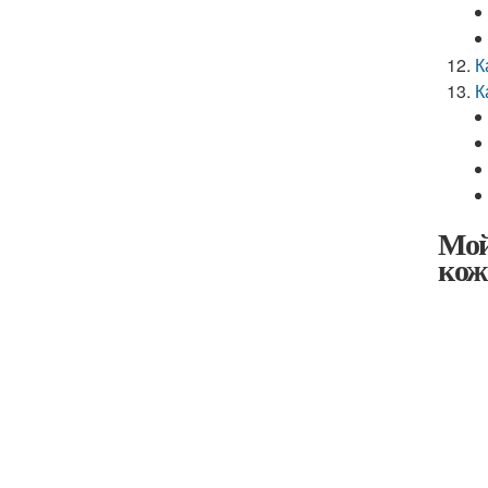
К
К
Мой
кож