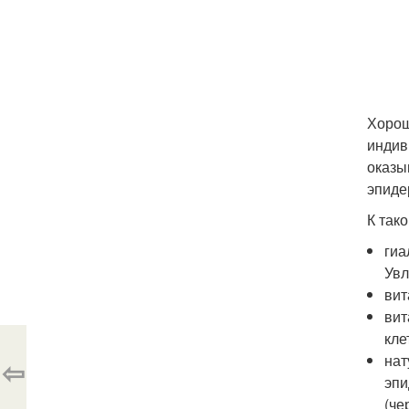
Хорош
индив
оказы
эпиде
К так
гиа
Увл
вит
вит
кле
нат
⇦
эпи
(че