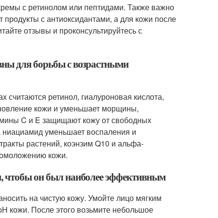
кремы с ретинолом или пептидами. Также важно
т продукты с антиоксидантами, а для кожи после
итайте отзывы и проконсультируйтесь с
вны для борьбы с возрастными
 считаются ретинол, гиалуроновая кислота,
бновление кожи и уменьшает морщины,
амины C и E защищают кожу от свободных
 а ниациамид уменьшает воспаления и
стракты растений, коэнзим Q10 и альфа-
 омоложению кожи.
м, чтобы он был наиболее эффективным
носить на чистую кожу. Умойте лицо мягким
pH кожи. После этого возьмите небольшое