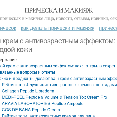
ПРИЧЕСКА И МАКИЯЖ
прическах и макияже лица, новости, отзывы, новинки, сек
ичесок
как делать прически и макияж
причес
 крем с антивозрастным эффектом: к
одой кожи
ержание
ой крем с антивозрастным эффектом: как я открыла секрет
вязанные вопросы и ответы
акие ингредиенты делают ваш крем с антивозрастным эф
Рейтинг топ-4 лучших антивозрастных кремов с пептидами
Collagen Peptide Librederm
MEDI-PEEL Peptide 9 Volume & Tension Tox Cream Pro
ARAVIA LABORATORIES Peptide Ampoule
COS DE BAHA Peptide Cream
Рейтинг топ-3 антивозрастных кремов для лица