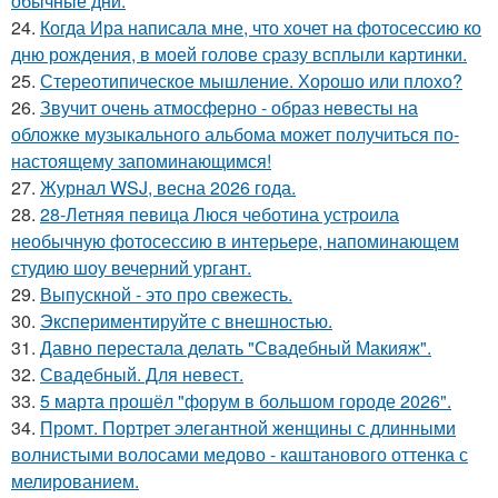
обычные дни.
24.
Когда Ира написала мне, что хочет на фотосессию ко
дню рождения, в моей голове сразу всплыли картинки.
25.
Стереотипическое мышление. Хорошо или плохо?
26.
Звучит очень атмосферно - образ невесты на
обложке музыкального альбома может получиться по-
настоящему запоминающимся!
27.
Журнал WSJ, весна 2026 года.
28.
28-Летняя певица Люся чеботина устроила
необычную фотосессию в интерьере, напоминающем
студию шоу вечерний ургант.
29.
Выпускной - это про свежесть.
30.
Экспериментируйте с внешностью.
31.
Давно перестала делать "Свадебный Макияж".
32.
Свадебный. Для невест.
33.
5 марта прошёл "форум в большом городе 2026".
34.
Промт. Портрет элегантной женщины с длинными
волнистыми волосами медово - каштанового оттенка с
мелированием.