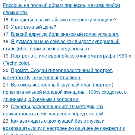
Россошь на полный образ) прическа, макияж любой
сложности.
15.
Как одеться на китайскую вечеринку женщине?
16.
У вас важный день?
17.
Власий вдруг до боли знакомый голос услышал.
18.
Я думала он мне сейчас как выдаст суперновый
стиль (ибо своим я вечно недовольна).
19.
Портрет в стиле европейского кинематографа 1960-х
(Technicolor.
20.
Промпт. Создай гиперреалистичный портрет,
качество 4K, не меняя черты лица.
21.
Высококачественный крупный план (портрет)
привлекательной молодой женщины, 100% сходство, с
длинными, объемными волосами.
22.
Секреты раскрепощения: 10 методик, как
почувствовать себя уверенно перед сексом!
23.
Как выглядеть отдохнувшей без отпуска и
возвращать лицу и настроению ощущение свежести в