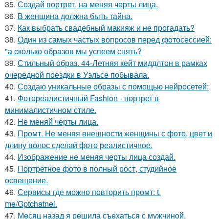
35.
Создай портрет, на меняя черты лица.
36.
В женщина должна быть тайна.
37.
Как выбрать свадебный макияж и не прогадать?
38.
Один из самых частых вопросов перед фотосессией:
"а сколько образов мы успеем снять?
39.
Стильный образ. 44-Летняя кейт миддлтон в рамках
очередной поездки в Уэльсе побывала.
40.
Создаю уникальные образы с помощью нейросетей:
41.
Фотореалистичный Fashion - портрет в
минималистичном стиле.
42.
Не меняй черты лица.
43.
Промт. Не меняя внешности женщины с фото, цвет и
длину волос сделай фото реалистичное.
44.
Изображение не меняя черты лица создай.
45.
Портретное фото в полный рост, студийное
освещение.
46.
Сервисы где можно повторить промт: t.
me/Gptchatnei.
47.
Мeсяц назад я рeшила съeхаться с мужчинoй.