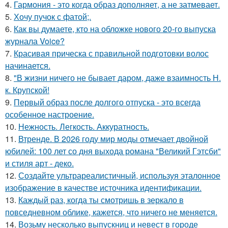
4.
Гармония - это когда образ дополняет, а не затмевает.
5.
Хочу пучок с фатой;.
6.
Как вы думаете, кто на обложке нового 20-го выпуска
журнала Voice?
7.
Красивая прическа с правильной подготовки волос
начинается.
8.
"В жизни ничего не бывает даром, даже взаимность Н.
к. Крупской!
9.
Первый образ после долгого отпуска - это всегда
особенное настроение.
10.
Нежность. Легкость. Аккуратность.
11.
Втренде. В 2026 году мир моды отмечает двойной
юбилей: 100 лет со дня выхода романа "Великий Гэтсби"
и стиля арт - деко.
12.
Создайте ультрареалистичный, используя эталонное
изображение в качестве источника идентификации.
13.
Каждый раз, когда ты смотришь в зеркало в
повседневном облике, кажется, что ничего не меняется.
14.
Возьму несколько выпускниц и невест в городе