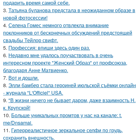
подарить время самой себе.
3.
Татьяна буланова предстала в неожиданном образе в
новой фотосессии!
4.
Селена Гомес немного отвлекла внимание
поклонников от бесконечных обсуждений предстоящей
свадьбы Тейлор свифт.
5.
Профессия: впиши здесь один раз.
6.
Недавно мне удалось поучаствовать в очень
интересном проекте "Женский Образ" от профсоюза,
благодаря Анне Матвиенко.
7.
Вот и дошли.
8.
Элли бамбер стала героиней июльской съёмки онлайн
- журнала "L'Officiel" USA.
9.
"В жизни ничего не бывает даром, даже взаимность Н.
к. Крупской!
10.
Больше уникальных промтов у нас на канале: t.
me/Dnsamai.
11.
Гиперреалистичное зеркальное селфи по грудь,
сохранить внешность.