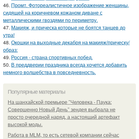
46.
Промт. Фотореалистичное изображение женщины,
сидящей на коричневом кожаном диване с
металлическими гвоздями по периметру.
47.
Макияж, и прическа которые не боятся танцев до
утра!
48.
Окошки на выходные декабря на макияж/прическу/
образ:
49.
Россия - страна спортивных побед.
50.
В преддверии праздника всегда хочется добавить
немного волшебства в повседневность.
Популярные материалы
На шанхайской премьере "Человека - Паука:
Совершенно Новый День" зендея выбрала не
просто очередной наряд, а настоящий артефакт
высокой моды.
Работа в MLM, то есть сетевой компании сейчас