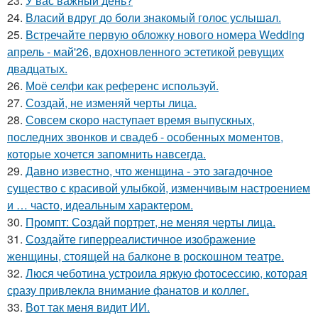
23.
У вас важный день?
24.
Власий вдруг до боли знакомый голос услышал.
25.
Встречайте первую обложку нового номера Wedding
апрель - май'26, вдохновленного эстетикой ревущих
двадцатых.
26.
Моё селфи как референс используй.
27.
Создай, не изменяй черты лица.
28.
Совсем скоро наступает время выпускных,
последних звонков и свадеб - особенных моментов,
которые хочется запомнить навсегда.
29.
Давно известно, что женщина - это загадочное
существо с красивой улыбкой, изменчивым настроением
и … часто, идеальным характером.
30.
Промпт: Создай портрет, не меняя черты лица.
31.
Создайте гиперреалистичное изображение
женщины, стоящей на балконе в роскошном театре.
32.
Люся чеботина устроила яркую фотосессию, которая
сразу привлекла внимание фанатов и коллег.
33.
Вот так меня видит ИИ.