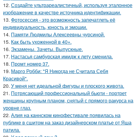
12.
Создайте ультрареалистичный, используя эталонное
изображение в качестве источника идентификации.
13.
Фотосессия - это возможность запечатлеть её
индивидуальность, юность и эмоции.
14.
Памяти Людмилы Алексеевны чурсиной.
15.
Как быть ухоженной в 40+.
16.
Экзамены. Зачеты. Выпускные.
17.
Настасья самбурская имидж к лету сменила.
18.
Промт номер 37.
19.
Марго Робби: "Я Никогда не Считала Себя
Красивой".
20.
У меня нет идеальной фигуры и плоского живота.
21.
Потрясающий профессиональный бьюти - портрет
женщины крупным планом, снятый с прямого ракурса на
уровне глаз.
22.
Алия на каннском кинофестивале появилась на
публике в сшитом на заказ дизайнерском платье от Яша
патила.