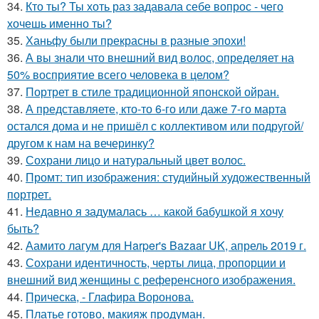
34.
Кто ты? Ты хоть раз задавала себе вопрос - чего
хочешь именно ты?
35.
Ханьфу были прекрасны в разные эпохи!
36.
А вы знали что внешний вид волос, определяет на
50% восприятие всего человека в целом?
37.
Портрет в стиле традиционной японской ойран.
38.
А представляете, кто-то 6-го или даже 7-го марта
остался дома и не пришёл с коллективом или подругой/
другом к нам на вечеринку?
39.
Сохрани лицо и натуральный цвет волос.
40.
Промт: тип изображения: студийный художественный
портрет.
41.
Недавно я задумалась … какой бабушкой я хочу
быть?
42.
Аамито лагум для Harper's Bazaar UK, апрель 2019 г.
43.
Сохрани идентичность, черты лица, пропорции и
внешний вид женщины с референсного изображения.
44.
Прическа, - Глафира Воронова.
45.
Платье готово, макияж продуман.