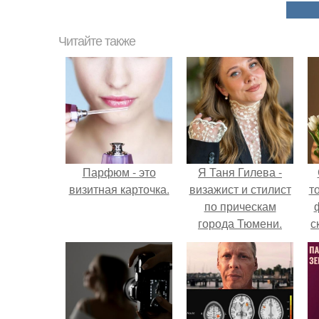
Читайте также
Парфюм - это
Я Таня Гилева -
визитная карточка.
визажист и стилист
т
по прическам
города Тюмени.
с