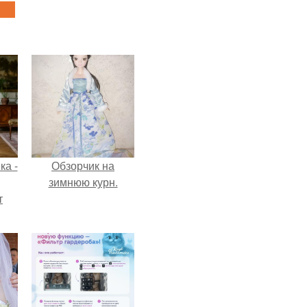
ка -
Обзорчик на
зимнюю курн.
т
о и
бои