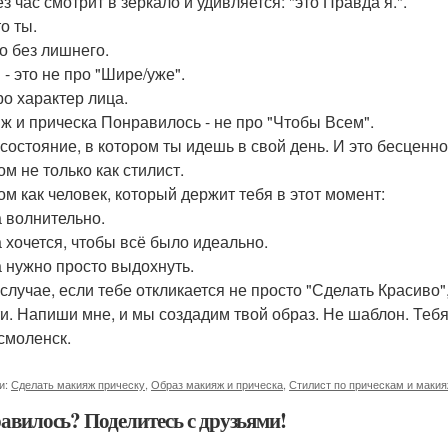
з час смотрит в зеркало и удивляется: "это Правда я.".
о ты.
о без лишнего.
 - это не про "Шире/уже".
ро характер лица.
ж и прическа Понравилось - не про "Чтобы Всем".
 состояние, в котором ты идешь в свой день. И это бесценно
м не только как стилист.
ом как человек, который держит тебя в этот момент:
а волнительно.
а хочется, чтобы всё было идеально.
да нужно просто выдохнуть.
 случае, если тебе откликается не просто "Сделать Красиво"
ти. Напиши мне, и мы создадим твой образ. Не шаблон. Те
смоленск.
и:
Сделать макияж прическу
,
Образ макияж и прическа
,
Стилист по прическам и маки
авилось? Поделитесь с друзьями!