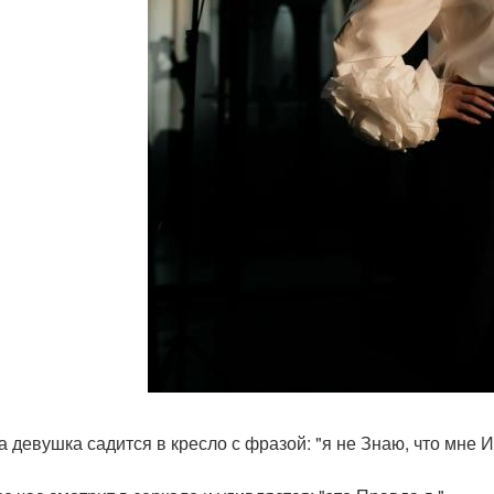
а девушка садится в кресло с фразой: "я не Знаю, что мне И