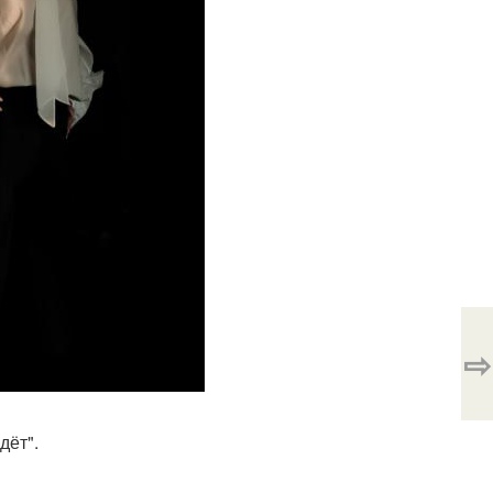
⇨
дёт".