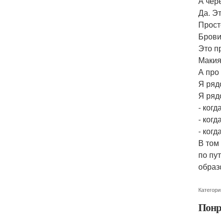
А чере
Да. Эт
Прост
Брови
Это п
Макия
А про
Я рядо
Я ряд
- когд
- когд
- ког
В том
по пу
образ
Категори
Понр