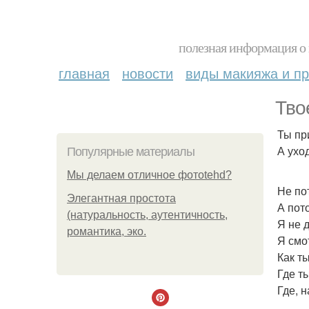
полезная информация о 
главная
новости
виды макияжа и пр
Тво
Ты пр
А ухо
Популярные материалы
Мы делаем отличное фотоtehd?
Не по
Элегантная простота
А пот
(натуральность, аутентичность,
Я не д
романтика, эко.
Я смо
Как т
Где т
Где, 