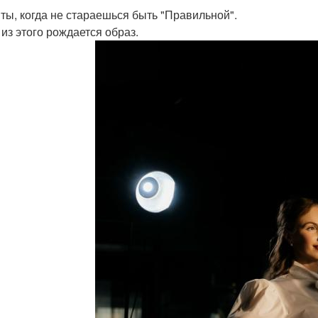
 ты, когда не стараешься быть "Правильной".
 из этого рождается образ.