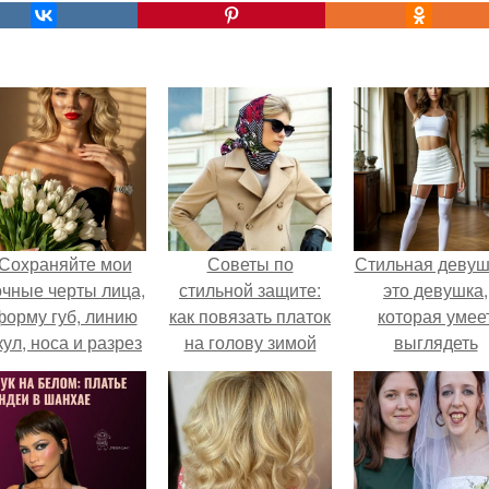
Сохраняйте мои
Советы по
Стильная девуш
очные черты лица,
стильной защите:
это девушка,
форму губ, линию
как повязать платок
которая умее
кул, носа и разрез
на голову зимой
выглядеть
глаз.
привлекательн
элегантно в лю
ситуации.