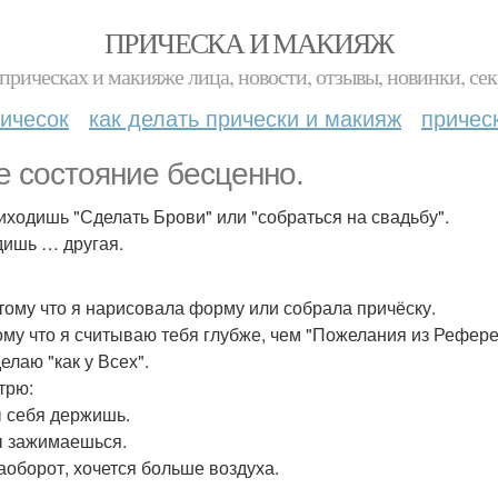
ПРИЧЕСКА И МАКИЯЖ
прическах и макияже лица, новости, отзывы, новинки, сек
ичесок
как делать прически и макияж
причес
е состояние бесценно.
иходишь "Сделать Брови" или "собраться на свадьбу".
дишь … другая.
тому что я нарисовала форму или собрала причёску.
ому что я считываю тебя глубже, чем "Пожелания из Рефере
елаю "как у Всех".
трю:
ы себя держишь.
ы зажимаешься.
наоборот, хочется больше воздуха.