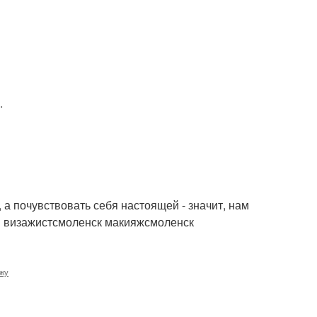
.
, а почувствовать себя настоящей - значит, нам
бя визажистсмоленск макияжсмоленск
яжу