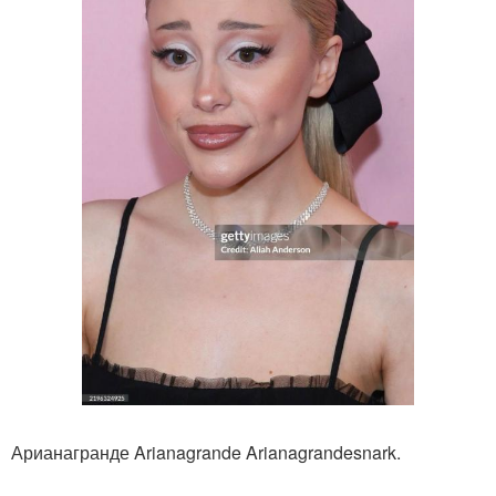
Арианагранде Arianagrande Arianagrandesnark.