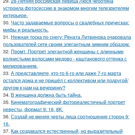
29.
28-Летняя российская певица Люся чеботина
устроила фотосессию в знакомом многим телезрителям
интерьере.
30.
Часто задаваемые вопросы о свадебных прическах:
мифы и реальность.
31.
Нежная тоска по снегу: Рената Литвинова очаровала
пользователей сети своим элегантным зимним образом.
32.
Промт. Портрет элегантной женщины с длинными
волнистыми волосами медово - каштанового оттенка с
мелированием.
33.
А представляете, кто-то 6-го или даже 7-го марта
остался дома и не пришёл с коллективом или подругой/
другом к нам на вечеринку?
34.
В женщина должна быть тайна.
35.
Кинематографический фотореалистичный портрет
невесты, формат 9: 16, 8K.
36.
Создай не меняя черты лица соотношение сторон 9:
16.
37.
Как создавался естественный, но выразительный