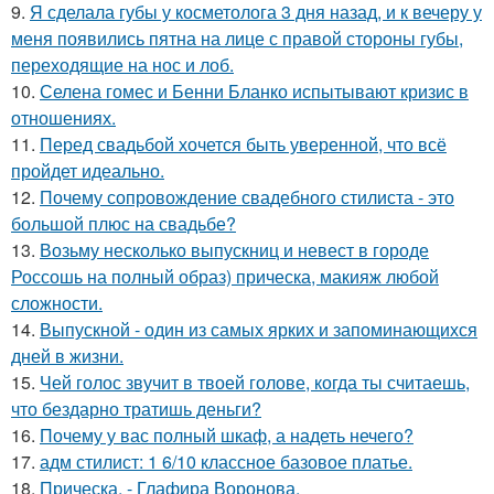
9.
Я сделала губы у косметолога 3 дня назад, и к вечеру у
меня появились пятна на лице с правой стороны губы,
переходящие на нос и лоб.
10.
Селена гомес и Бенни Бланко испытывают кризис в
отношениях.
11.
Перед свадьбой хочется быть уверенной, что всё
пройдет идеально.
12.
Почему сопровождение свадебного стилиста - это
большой плюс на свадьбе?
13.
Возьму несколько выпускниц и невест в городе
Россошь на полный образ) прическа, макияж любой
сложности.
14.
Выпускной - один из самых ярких и запоминающихся
дней в жизни.
15.
Чей голос звучит в твоей голове, когда ты считаешь,
что бездарно тратишь деньги?
16.
Почему у вас полный шкаф, а надеть нечего?
17.
адм стилист: 1 6/10 классное базовое платье.
18.
Прическа, - Глафира Воронова.