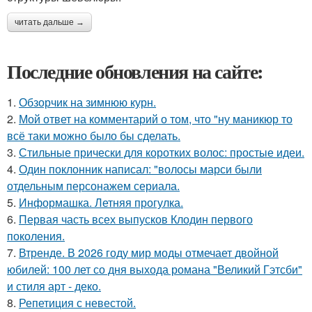
читать дальше →
Последние обновления на сайте:
1.
Обзорчик на зимнюю курн.
2.
Мой ответ на комментарий о том, что "ну маникюр то
всё таки можно было бы сделать.
3.
Стильные прически для коротких волос: простые идеи.
4.
Один поклонник написал: "волосы марси были
отдельным персонажем сериала.
5.
Информашка. Летняя прогулка.
6.
Первая часть всех выпусков Клодин первого
поколения.
7.
Втренде. В 2026 году мир моды отмечает двойной
юбилей: 100 лет со дня выхода романа "Великий Гэтсби"
и стиля арт - деко.
8.
Репетиция с невестой.