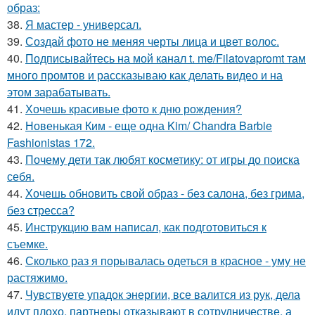
образ:
38.
Я мастер - универсал.
39.
Создай фото не меняя черты лица и цвет волос.
40.
Подписывайтесь на мой канал t. me/Filatovapromt там
много промтов и рассказываю как делать видео и на
этом зарабатывать.
41.
Хочешь красивые фото к дню рождения?
42.
Новенькая Ким - еще одна Kim/ Chandra Barbie
Fashionistas 172.
43.
Почему дети так любят косметику: от игры до поиска
себя.
44.
Хочешь обновить свой образ - без салона, без грима,
без стресса?
45.
Инструкцию вам написал, как подготовиться к
съемке.
46.
Сколько раз я порывалась одеться в красное - уму не
растяжимо.
47.
Чувствуете упадок энергии, все валится из рук, дела
идут плохо, партнеры отказывают в сотрудничестве, а