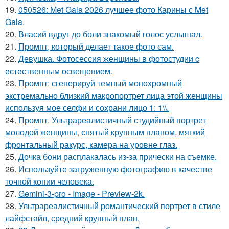
19.
050526: Met Gala 2026 лучшее фото Карины с Met
Gala.
20.
Власий вдруг до боли знакомый голос услышал.
21.
Промпт, который делает такое фото сам.
22.
Девушка. Фотосессия женщины в фотостудии c
естественным освещением.
23.
Промпт: сгенерируй темный монохромный
экстремально близкий макропортрет лица этой женщины
используя мое селфи и сохрани лицо 1: 1\\.
24.
Промпт. Ультрареалистичный студийный портрет
молодой женщины, снятый крупным планом, мягкий
фронтальный ракурс, камера на уровне глаз.
25.
Дочка бони расплакалась из-за прически на съемке.
26.
Используйте загруженную фотографию в качестве
точной копии человека.
27.
Gemini-3-pro - Image - Preview-2k.
28.
Ультрареалистичный романтический портрет в стиле
лайфстайл, средний крупный план.