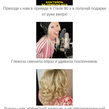
Приходи к нам в прикиде в стиле 90 х и получай подарки
от руки вверх!
Глюкоза сменила образ и удивила поклонников.
Локоны для эффектной мамочки и её обворожительной