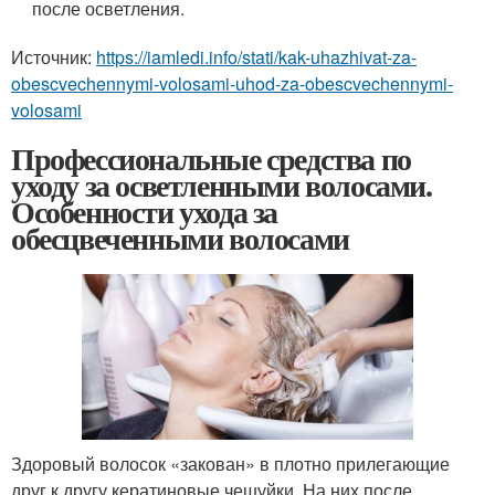
после осветления.
Источник:
https://iamledi.info/stati/kak-uhazhivat-za-
obescvechennymi-volosami-uhod-za-obescvechennymi-
volosami
Профессиональные средства по
уходу за осветленными волосами.
Особенности ухода за
обесцвеченными волосами
Здоровый волосок «закован» в плотно прилегающие
друг к другу кератиновые чешуйки. На них после