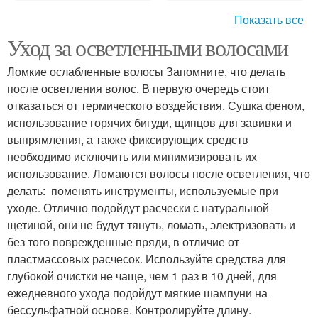
Показать все
Уход за осветленными волосами
Волосы в домашних
Средства для волос
условиях
Ломкие ослабленные волосы Запомните, что делать
после осветления волос. В первую очередь стоит
отказаться от термического воздействия. Сушка феном,
Волосы на холодном
использование горячих бигуди, щипцов для завивки и
Уход за волосами
режиме
выпрямления, а также фиксирующих средств
необходимо исключить или минимизировать их
использование. Ломаются волосы после осветления, что
делать: поменять инструменты, используемые при
Волосы от uf-лучей
Здоровые волосы
уходе. Отлично подойдут расчески с натуральной
щетиной, они не будут тянуть, ломать, электризовать и
без того поврежденные пряди, в отличие от
пластмассовых расчесок. Используйте средства для
Осветлители для
глубокой очистки не чаще, чем 1 раз в 10 дней, для
Осветлитель для волос
волосе
ежедневного ухода подойдут мягкие шампуни на
бессульфатной основе. Контролируйте длину.