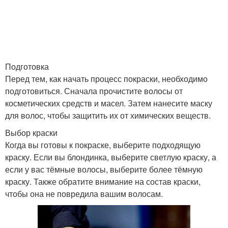
Волосы в домашних
Уход за волосами
условиях
Подготовка
Волосы на холодном
Перед тем, как начать процесс покраски, необходимо
Волосы от uf-лучей
режиме
подготовиться. Сначала прочистите волосы от
косметических средств и масел. Затем нанесите маску
для волос, чтобы защитить их от химических веществ.
Уход за осветленными
Выбор краски
Здоровые волосы
волосами
Когда вы готовы к покраске, выберите подходящую
краску. Если вы блондинка, выберите светлую краску, а
если у вас тёмные волосы, выберите более тёмную
краску. Также обратите внимание на состав краски,
Зеленые волосы
Желтоватые волосы
чтобы она не повредила вашим волосам.