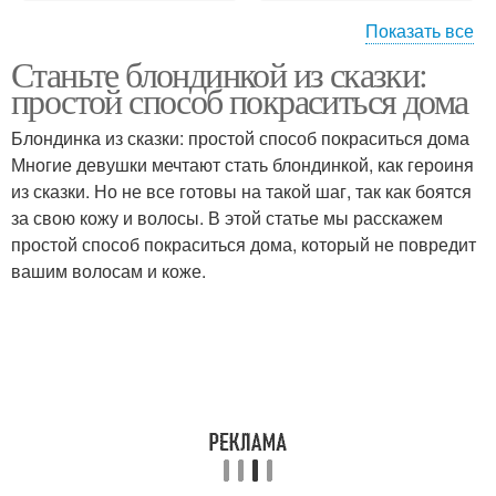
Показать все
Станьте блондинкой из сказки:
Волос к окрашиванию
Осветлители для волос
простой способ покраситься дома
Блондинка из сказки: простой способ покраситься дома
Многие девушки мечтают стать блондинкой, как героиня
Профессиональный
Магазинные
из сказки. Но не все готовы на такой шаг, так как боятся
осветлитель
осветлители
за свою кожу и волосы. В этой статье мы расскажем
простой способ покраситься дома, который не повредит
вашим волосам и коже.
Волос в домашних
Русые волосы
условиях
Краска для темных
Волосы без желтизны
волос