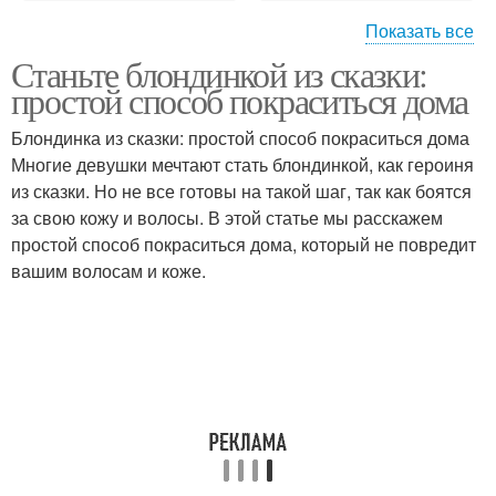
Показать все
Станьте блондинкой из сказки:
Волос к окрашиванию
Пигмент из волос
простой способ покраситься дома
Блондинка из сказки: простой способ покраситься дома
Многие девушки мечтают стать блондинкой, как героиня
Волос при
из сказки. Но не все готовы на такой шаг, так как боятся
Уход за волосами
перекрашивании
за свою кожу и волосы. В этой статье мы расскажем
простой способ покраситься дома, который не повредит
вашим волосам и коже.
Окрашивание на
Краситель с волос
темные волосы
Блонды в домашних
Блонды для русых
условиях
волос