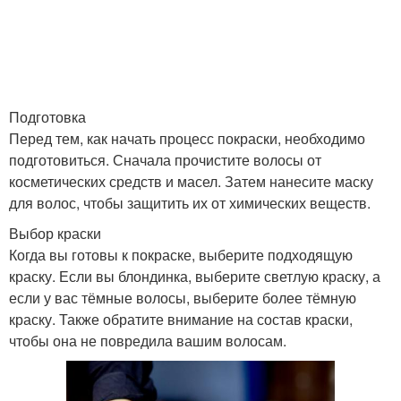
Волос при
Цвета для волос
окрашивании
Подготовка
Перед тем, как начать процесс покраски, необходимо
Окрашивания в блонд
Окрашивание из блонда
подготовиться. Сначала прочистите волосы от
косметических средств и масел. Затем нанесите маску
для волос, чтобы защитить их от химических веществ.
Выбор краски
Оттенок с волос
Цвета в блонд
Когда вы готовы к покраске, выберите подходящую
краску. Если вы блондинка, выберите светлую краску, а
если у вас тёмные волосы, выберите более тёмную
краску. Также обратите внимание на состав краски,
Блонды без желтизны
Волос из блонда
чтобы она не повредила вашим волосам.