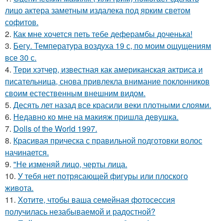
лицо актера заметным издалека под ярким светом
софитов.
2.
Как мне хочется петь тебе деферамбы доченька!
3.
Бегу. Температура воздуха 19 с, по моим ощущениям
все 30 с.
4.
Тери хэтчер, известная как американская актриса и
писательница, снова привлекла внимание поклонников
своим естественным внешним видом.
5.
Десять лет назад все красили веки плотными слоями.
6.
Недавно ко мне на макияж пришла девушка.
7.
Dolls of the World 1997.
8.
Красивая прическа с правильной подготовки волос
начинается.
9.
"Не изменяй лицо, черты лица.
10.
У тебя нет потрясающей фигуры или плоского
живота.
11.
Хотите, чтобы ваша семейная фотосессия
получилась незабываемой и радостной?