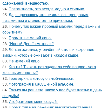
сдержанной внешностью.
24.
Элегантность, это всегда модно и стильно.
25.
Да, я признаюсь, что не являюсь трендовым
визажистом и стилистом по прическам.
26.
Почему так важен пробный макияж перед важным
событием?
27.
Промпт: не меняй лицо!
28.
"Новый День" смотрели?
29.
Лёгкая эстетика, утончённый стиль и искренние
эмоции, которые оживают в каждом кадре.
30.
Не изменяй лицо.
31.
Кто ты? Ты хоть раз задавала себе вопрос - чего
хочешь именно ты?
32.
Геометрия, в которую влюбляешься.
33.
Фотография в бабушкиной альбоме.
34.
Только вы решаете, какое у вас будет платье в день
свадьбы!
35.
Изображение меня создай.
36.
Промт: тип изображения: высококачественная