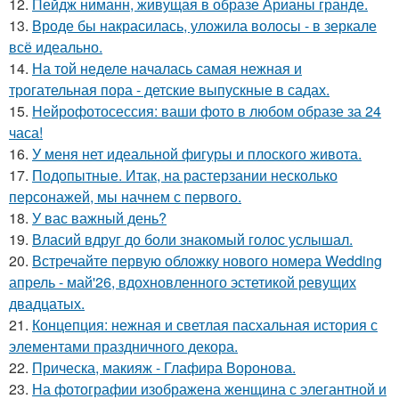
12.
Пейдж ниманн, живущая в образе Арианы гранде.
13.
Вроде бы накрасилась, уложила волосы - в зеркале
всё идеально.
14.
На той неделе началась самая нежная и
трогательная пора - детские выпускные в садах.
15.
Нейрофотосессия: ваши фото в любом образе за 24
часа!
16.
У меня нет идеальной фигуры и плоского живота.
17.
Подопытные. Итак, на растерзании несколько
персонажей, мы начнем с первого.
18.
У вас важный день?
19.
Власий вдруг до боли знакомый голос услышал.
20.
Встречайте первую обложку нового номера Wedding
апрель - май'26, вдохновленного эстетикой ревущих
двадцатых.
21.
Концепция: нежная и светлая пасхальная история с
элементами праздничного декора.
22.
Прическа, макияж - Глафира Воронова.
23.
На фотографии изображена женщина с элегантной и