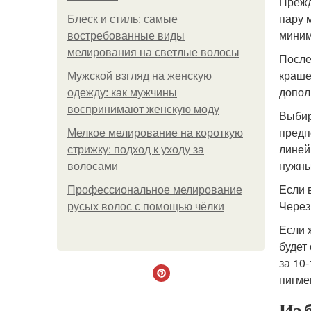
Прежд
пару 
Блеск и стиль: самые
миним
востребованные виды
мелирования на светлые волосы
После
краше
Мужской взгляд на женскую
допол
одежду: как мужчины
воспринимают женскую моду
Выбир
предп
Мелкое мелирование на короткую
линей
стрижку: подход к уходу за
нужны
волосами
Если 
Профессиональное мелирование
Через
русых волос с помощью чёлки
Если 
будет
за 10
пигме
Из 