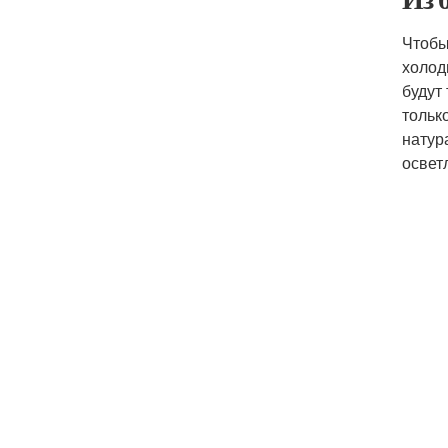
Чтобы
холод
будут
тольк
натур
освет