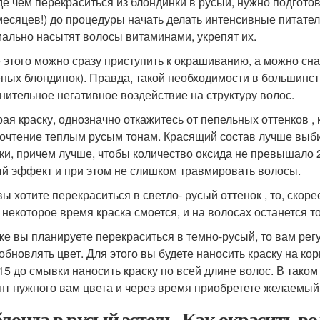
е чем перекраситься из блондинки в русый, нужно подготов
месяцев!) до процедуры начать делать интенсивные питат
ально насытят волосы витаминами, укрепят их.
 этого можно сразу приступить к окрашиванию, а можно сн
ных блондинок). Правда, такой необходимости в большинств
нительное негативное воздействие на структуру волос.
ая краску, однозначно откажитесь от пепельных оттенков ,
очтение теплым русым тонам. Красящий состав лучше выб
ки, причем лучше, чтобы количество оксида не превышало 2
й эффект и при этом не слишком травмировать волосы.
вы хотите перекраситься в светло- русый оттенок , то, скор
 некоторое время краска смоется, и на волосах останется т
же вы планируете перекраситься в темно-русый, то вам рег
 обновлять цвет. Для этого вы будете наносить краску на ко
-15 до смывки наносить краску по всей длине волос. В тако
нт нужного вам цвета и через время приобретете желаемый 
блонда в русый эстель. Как окрасить в