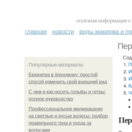
полезная информация о 
главная
новости
виды макияжа и пр
Пер
Сод
П
Популярные материалы
И
Брюнетка в блондинку: простой
И
способ изменить свой внешний вид
К
С чем и как носить гольфы и гетры:
Ч
полное руководство
Профессиональное мелирование
на светлые и русые волосы: подбор
Пер
правильного тона и ухода за
волосами