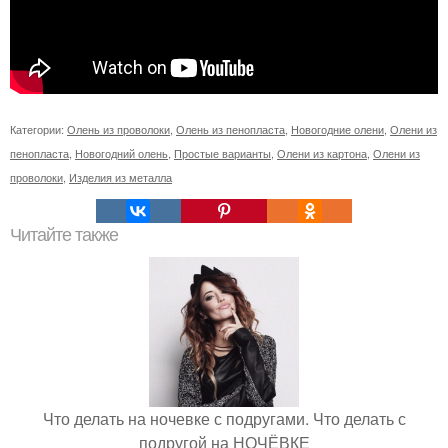
Категории:
Олень из проволоки
,
Олень из пенопласта
,
Новогодние олени
,
Олени из
пенопласта
,
Новогодний олень
,
Простые варианты
,
Олени из картона
,
Олени из
проволоки
,
Изделия из металла
Читайте также
Что делать на ночевке с подругами. Что делать с
подругой на НОЧЁВКЕ