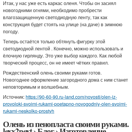
Итак, у нас уже есть каркас оленя. Чтобы он засиял
новогодними огнями, необходимо пробрести
влагозащищенную светодиодную ленту, так как
конструкция будет стоять на улице (на даче) в зимнюю
погоду.
Теперь остаётся только обтянуть фигурку этой
светодиодной лентой . Конечно, можно использовать и
ёлочную гирлянду. Это уже выбор каждого. Как любой
творческий процесс, он не имеет чётких правил.
Рождественский олень своими руками готов.
Новогоднее оформление загородного дома с ним станет
неповторимым и волшебным.
Источник:
https://90-60-90.ru-land.com/novosti/olen-iz-
provoloki-svoimi-rukami-poetapno-novogodniy-olen-svoimi-
rukami-neskolko-prostyh
Олень из пенопласта своими руками.
lexx2next › Блог › Изготовление