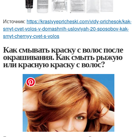
Источник:
https://krasivyepricheski.com/vidy-prichesok/kak-
smyt-cvet-volos-v-domashnih-usloviyah-20-sposobov-kak-
smyt-chernyy-cvet-s-volos
Как смывать краску с волос после
окрашивания. Как смыть рыжую
или красную краску с волос?