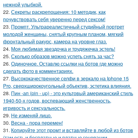
нежной улыбкой.
22.
Секреты раскрепощения: 10 методик, как
почувствовать себя уверенно перед сексом!
23.
Промпт. Ультрареалистичный студийный портрет
молодой женщины, снятый крупным планом, мягкий
фронтальный ракурс, камера на уровне глаз.
24.
Моя любимая звездочка и трудяжечка эстель!
25.
Сколько образов можно успеть снять за час?
26.
Одиночное. Оставлю ссылки на ботов где можно
сделать фото в комментариях.
27.
Высококачественное селфи в зеркало на Iphone 15
Pro, сверхширокоугольный объектив, эстетика влияния.
28.
Пин -ап (pin - up) - это культовый американский стиль
1940-50-х годов, воспевающий женственность,
игривость и сексуальность.
29.
Не изменяй лицо.
30.
Весна - пора перемен!
31.
Копируйте этот промт и вставляйте в любой из ботов
(там есть и бесплатные и платные генерации.