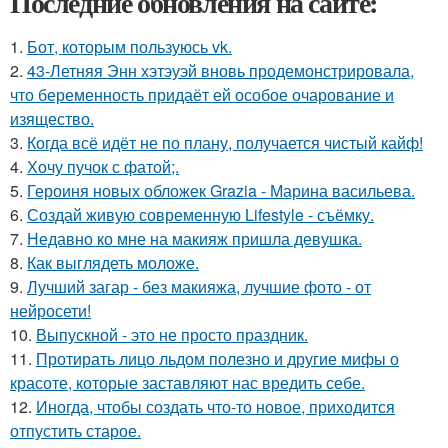
Последние обновления на сайте:
1.
Бот, которым пользуюсь vk.
2.
43-Летняя Энн хэтэуэй вновь продемонстрировала,
что беременность придаёт ей особое очарование и
изящество.
3.
Когда всё идёт не по плану, получается чистый кайф!
4.
Хочу пучок с фатой;.
5.
Героиня новых обложек Grazia - Марина васильева.
6.
Создай живую современную Lifestyle - съёмку.
7.
Недавно ко мне на макияж пришла девушка.
8.
Как выглядеть моложе.
9.
Лучший загар - без макияжа, лучшие фото - от
нейросети!
10.
Выпускной - это не просто праздник.
11.
Протирать лицо льдом полезно и другие мифы о
красоте, которые заставляют нас вредить себе.
12.
Иногда, чтобы создать что-то новое, приходится
отпустить старое.