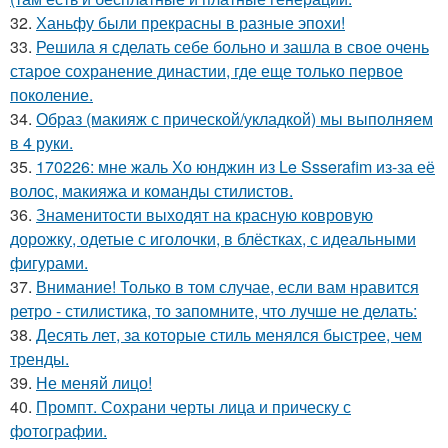
32.
Ханьфу были прекрасны в разные эпохи!
33.
Решила я сделать себе больно и зашла в свое очень
старое сохранение династии, где еще только первое
поколение.
34.
Образ (макияж с прической/укладкой) мы выполняем
в 4 руки.
35.
170226: мне жаль Хо юнджин из Le Ssserafim из-за её
волос, макияжа и команды стилистов.
36.
Знаменитости выходят на красную ковровую
дорожку, одетые с иголочки, в блёстках, с идеальными
фигурами.
37.
Внимание! Только в том случае, если вам нравится
ретро - стилистика, то запомните, что лучше не делать:
38.
Десять лет, за которые стиль менялся быстрее, чем
тренды.
39.
Не меняй лицо!
40.
Промпт. Сохрани черты лица и прическу с
фотографии.