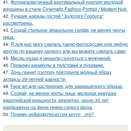
41.
Фотореалистичный вертикальный портрет молодой
женщины в стиле Cinematic Fashion Portrait / Modern Noir.
42.
Лучшие наряды гостей "Золотого Глобуса"
рассмотрены.
43.
Создай стильное зеркальное селфи, не меняя черты
лица.
44.
Я для вас могу сделать такую фотосессию или любую
другую по вашему запросу или вы можете сделать сами:
45.
Месяц назад я решила съехаться с мужчиной.
46.
Провожу каникулы в толстовке и пуховике.
47.
Дочь гвинет пэлтроу повторила модный образ
актрисы 29-летней давности.
48.
Face art для настроения, для завершённого образа.
49.
Создай, не меняя черты лица, молодая девушка
европейской внешности, вероятно, около 30 лет,
изображена на фоне темно-серого фона.
50.
Почему нейрофотосессия круто - это?