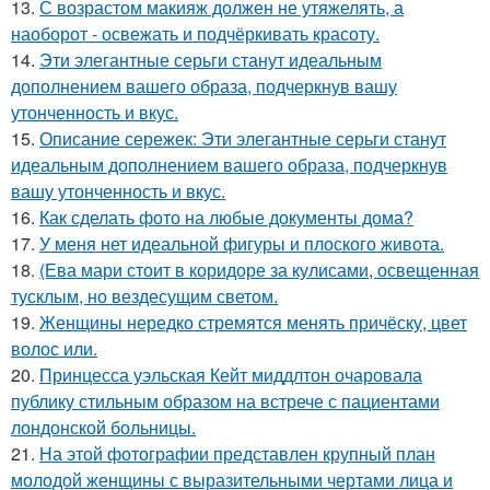
13.
С возрастом макияж должен не утяжелять, а
наоборот - освежать и подчёркивать красоту.
14.
Эти элегантные серьги станут идеальным
дополнением вашего образа, подчеркнув вашу
утонченность и вкус.
15.
Описание сережек: Эти элегантные серьги станут
идеальным дополнением вашего образа, подчеркнув
вашу утонченность и вкус.
16.
Как сделать фото на любые документы дома?
17.
У меня нет идеальной фигуры и плоского живота.
18.
(Ева мари стоит в коридоре за кулисами, освещенная
тусклым, но вездесущим светом.
19.
Женщины нередко стремятся менять причёску, цвет
волос или.
20.
Принцесса уэльская Кейт миддлтон очаровала
публику стильным образом на встрече с пациентами
лондонской больницы.
21.
На этой фотографии представлен крупный план
молодой женщины с выразительными чертами лица и