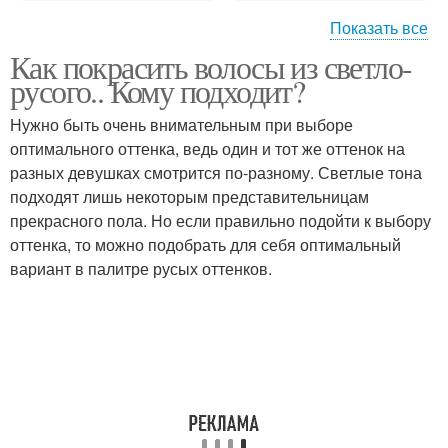
Показать все
Как покрасить волосы из светло-
Смывки для волос
Магазинные смывки
русого.. Кому подходит?
Нужно быть очень внимательным при выборе
оптимального оттенка, ведь один и тот же оттенок на
Смывка для черных
разных девушках смотрится по-разному. Светлые тона
Смывка для волос
волос
подходят лишь некоторым представительницам
прекрасного пола. Но если правильно подойти к выбору
оттенка, то можно подобрать для себя оптимальный
вариант в палитре русых оттенков.
Средства для смывки
Масла для смывки