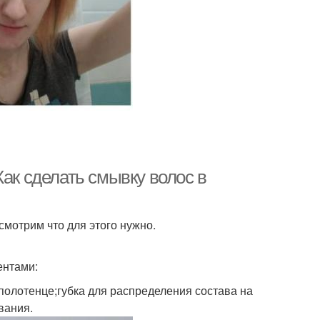
Как сделать смывку волос в
мотрим что для этого нужно.
ентами:
;полотенце;губка для распределения состава на
вания.