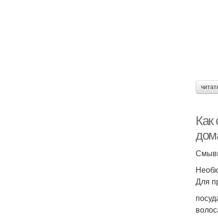
читат
Как
дом
Смывк
Необх
Для п
посуд
волос