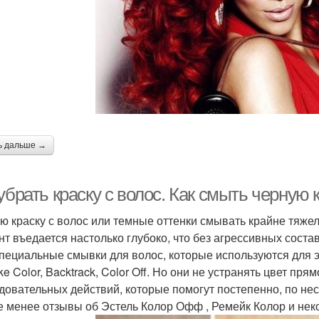
ь дальше →
убрать краску с волос. Как смыть черную 
ю краску с волос или темные оттенки смывать крайне тяжел
нт въедается настолько глубоко, что без агрессивных соста
специальные смывки для волос, которые используются для э
e Color, Backtrack, Color Off. Но они не устранять цвет пр
довательных действий, которые помогут постепенно, по неск
е менее отзывы об Эстель Колор Офф , Ремейк Колор и нек