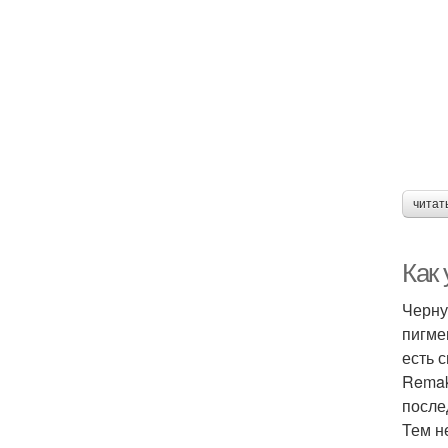
читат
Как 
Черну
пигме
есть 
Remak
после
Тем н