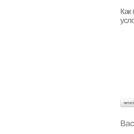
Как 
усл
читат
Вас