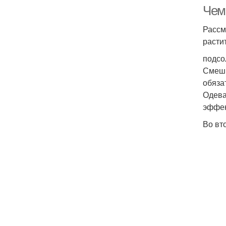
Чем
Рассм
расти
подсо
Смеши
обяза
Одева
эффек
Во вт