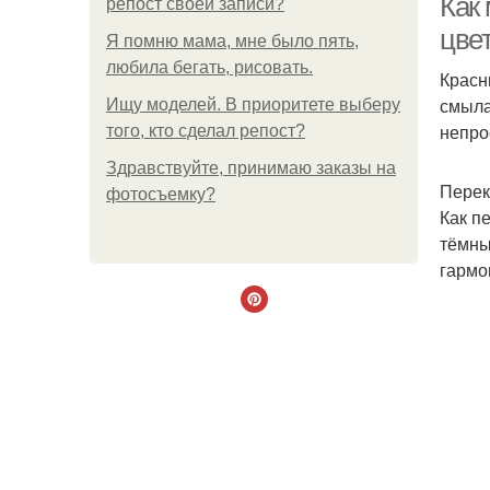
Как 
репост своей записи?
цве
Я помню мама, мне было пять,
любила бегать, рисовать.
Красн
смыла
Ищу моделей. В приоритете выберу
непро
того, кто сделал репост?
Здравствуйте, принимаю заказы на
Пере
фотосъемку?
Как п
тёмны
гармо