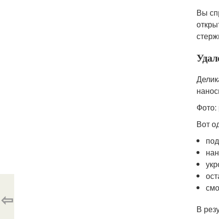
Вы сп
откры
стерж
Удал
Делик
нанос
Фото:
Вот о
под
нан
укр
ост
смо
⇦
В рез