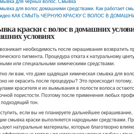
мывка для черных волос. Смывка
мывка для волос домашними средствами. Как работает смыв
идео КАК СМЫТЬ ЧЕРНУЮ КРАСКУ С ВОЛОС В ДОМАШН
вка краски с волос в домашних условия
ашних условиях
 возникает необходимость после окрашивания возвратить п
тического пигмента. Процедура отката к натуральному цве
ными или специальными химическими средствами.
тно ли вам, что даже щадящая химическая смывка для воло
рно не окрасить после процедуры? Это происходит потому,
улами красителя и их вымывания в полости волоса остают
очной пористости. Поэтому после применения любых проф
 подходящий тон.
оступить, если вы не планируете дальнейшее окрашивание, 
ции смывка краски выполняется народными средствами. П
ьзуют натуральные материалы, которые благотворно влияют
 эффективные методы по изменению уровня глубины тона 