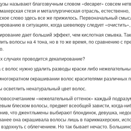
узы называют благозвучным словом «decaper» совсем нетв
махерская стезя и металлургическая отрасль, естественно,
ское слово здесь все же прижилось. Первоначальный смысл
ированию в ситуациях, когда шевелюру следует «очистить», 
ирование дает больший эффект, чем кислотная смывка. Так
лить волосы на 4 тона, но в то же время, по сравнению с 
о.
их случаях проводится декапирование?
да с волос нужно удалить разводы краски либо нежелательн
 многократном окрашивании волос красителями различных 
бы осветлить ненатуральный цвет волос.
ловосочетанием «нежелательный оттенок» каждый подразум
евым блеском волосы, предмет всеобщей зависти, когда-ниб
нив, что джентльмены выбирают блондинок, девушка, недол
ранее она окрашивала волосы лишь в парикмахерских, исп
 вздохнуть с облегчением. Но так бывает нечасто. Большин