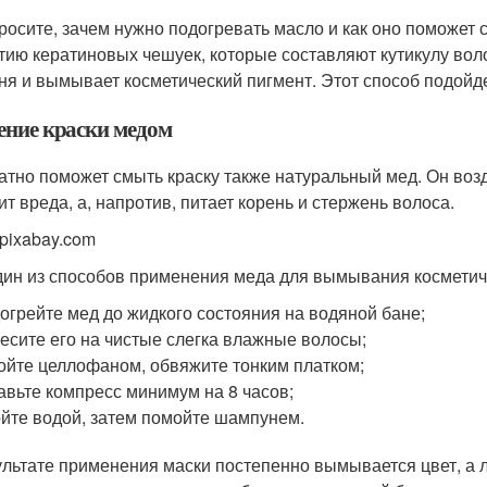
росите, зачем нужно подогревать масло и как оно поможет 
тию кератиновых чешуек, которые составляют кутикулу воло
ня и вымывает косметический пигмент. Этот способ подойд
ение краски медом
атно поможет смыть краску также натуральный мед. Он возд
ит вреда, а, напротив, питает корень и стержень волоса.
 pixabay.com
дин из способов применения меда для вымывания косметич
огрейте мед до жидкого состояния на водяной бане;
есите его на чистые слегка влажные волосы;
ойте целлофаном, обвяжите тонким платком;
авьте компресс минимум на 8 часов;
йте водой, затем помойте шампунем.
ультате применения маски постепенно вымывается цвет, а 