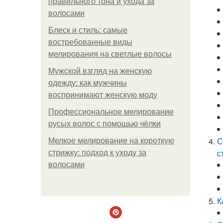
правильного тона и ухода за
волосами
Блеск и стиль: самые
востребованные виды
мелирования на светлые волосы
Мужской взгляд на женскую
одежду: как мужчины
воспринимают женскую моду
Профессиональное мелирование
русых волос с помощью чёлки
С
Мелкое мелирование на короткую
с
стрижку: подход к уходу за
волосами
К