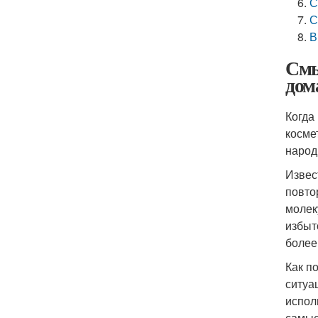
С
С
В
Смы
дом
Когда
косме
народ
Извес
повто
молек
избыт
более
Как п
ситуа
испол
самые