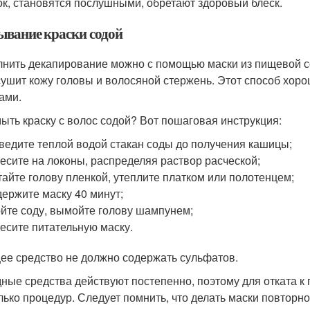
ок, становятся послушными, обретают здоровый блеск.
вание краски содой
нить декапирование можно с помощью маски из пищевой сод
сушит кожу головы и волосяной стержень. Этот способ хор
ами.
мыть краску с волос содой? Вот пошаговая инструкция:
ведите теплой водой стакан соды до получения кашицы;
есите на локоны, распределяя раствор расческой;
тайте голову пленкой, утеплите платком или полотенцем;
ержите маску 40 минут;
йте соду, вымойте голову шампунем;
есите питательную маску.
е средство не должно содержать сульфатов.
ные средства действуют постепенно, поэтому для отката к
лько процедур. Следует помнить, что делать маски повторно