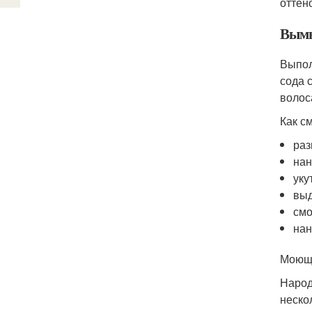
оттен
Вымы
Выпол
сода 
волос
Как с
раз
нан
уку
выд
смо
нан
Моюще
Народ
неско