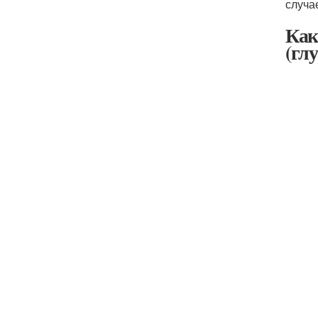
случа
Как
(гл