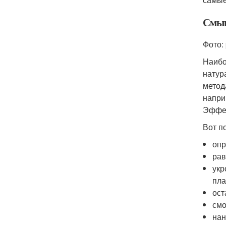
Смыв
Фото:
Наибо
натур
метод
напри
Эффек
Вот п
опр
рав
укр
пла
ост
смо
нан