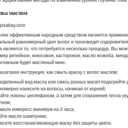
ка маслом
 pixabay.com
лее эффективным народным средством является применени
альный равномерный цвет волос и произведет оздоровител
а является то, что потребуется несколько процедур. Вы м
мер репейное, кокосовое, касторовое, масло жожоба, минд
тивным будет масляный микс.
ошаговая инструкция, как смыть краску с волос маслом:
еделенный вид масла или смесь разных масел подогрейте д
номерно нанесите на волосы, начиная от корней;
ойте локоны целлофаном, а затем для сохранения тепла у
тком;
авьте компресс минимум на 3 часа;
йте масло шампунем;
есите восстанавливающую маску без защиты цвета.