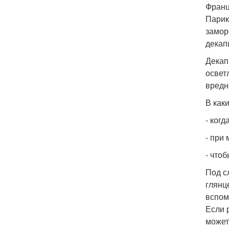
Франц
Парик
замор
декап
Декап
освет
вредн
В как
- ког
- при
- что
Под с
глянц
вспом
Если 
может