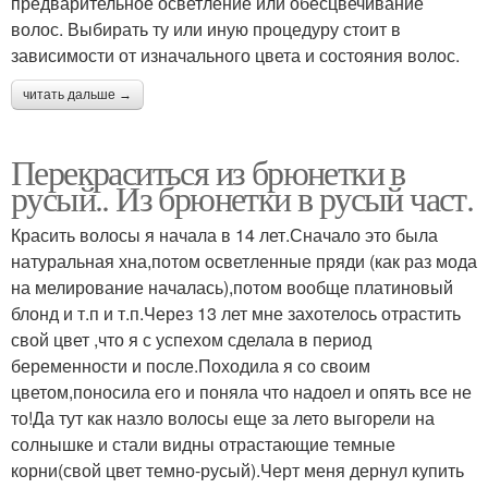
предварительное осветление или обесцвечивание
волос. Выбирать ту или иную процедуру стоит в
зависимости от изначального цвета и состояния волос.
читать дальше →
Перекраситься из брюнетки в
русый.. Из брюнетки в русый част.
Красить волосы я начала в 14 лет.Сначало это была
натуральная хна,потом осветленные пряди (как раз мода
на мелирование началась),потом вообще платиновый
блонд и т.п и т.п.Через 13 лет мне захотелось отрастить
свой цвет ,что я с успехом сделала в период
беременности и после.Походила я со своим
цветом,поносила его и поняла что надоел и опять все не
то!Да тут как назло волосы еще за лето выгорели на
солнышке и стали видны отрастающие темные
корни(свой цвет темно-русый).Черт меня дернул купить