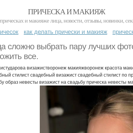
ПРИЧЕСКА И МАКИЯЖ
прическах и макияже лица, новости, отзывы, новинки, сек
ичесок
как делать прически и макияж
причес
да сложно выбрать пару лучших фот
ожить все.
истударова визажистворонеж макияжворонеж красота мак
бный стилист свадебный визажист свадебный стилист по пр
бу образ невесты визажист на свадьбу прическа невесты м