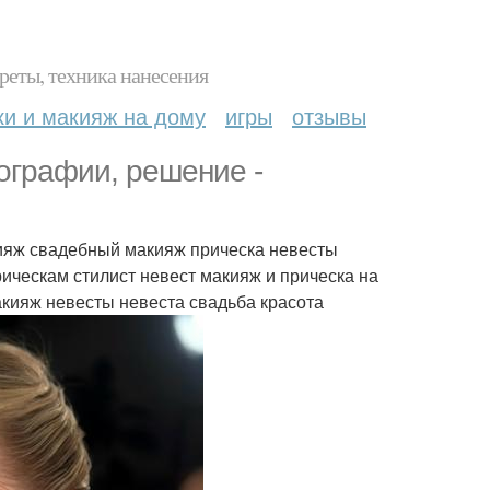
реты, техника нанесения
ки и макияж на дому
игры
отзывы
ографии, решение -
ияж свадебный макияж прическа невесты
ическам стилист невест макияж и прическа на
акияж невесты невеста свадьба красота