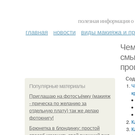
полезная информация о 
главная
новости
виды макияжа и пр
Чем
смы
про
Сод
Ч
Популярные материалы
к
Приглашаю на фотосъёмку (макияж
- прическа по желанию за
отдельную плату) так же делаю
фотокнигу!
К
Брюнетка в блондинку: простой
К