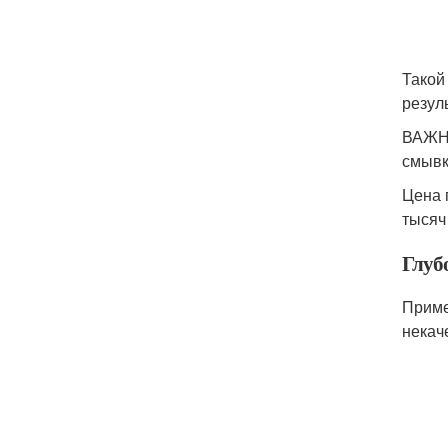
Такой
резул
ВАЖНО
смывк
Цена 
тысяч
Глуб
Приме
некач