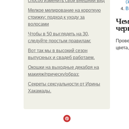
способ изменить свой внешний вид
(
В
Мелкое мелирование на короткую
стрижку: подход к уходу за
Чем
волосами
чер
Чтобы в 50 выглядеть на 30,
Прове
следуйте простым правилам:
цвета
Вот так мы в высокий сезон
выпускных и свадеб работаем.
Окошки на выходные декабря на
макияж/прическу/образ:
Секреты сексуальности от Ирины
Хакамады.