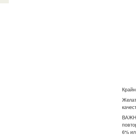
Крайн
Желат
качес
ВАЖНО
повто
6% ил