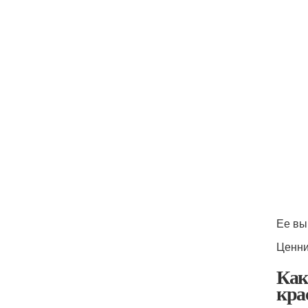
Ее вы
Ценни
Как
кра