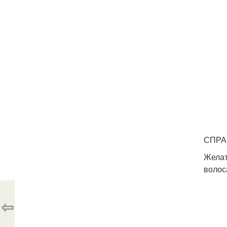
СПРАВ
Желат
волос
⇦