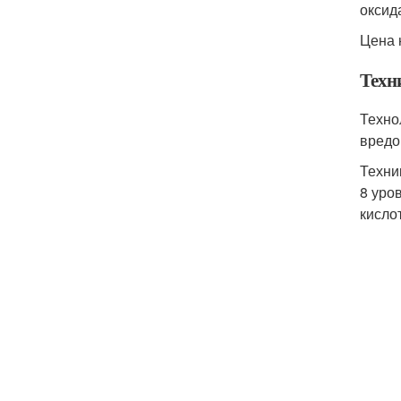
оксид
Цена 
Техн
Техно
вредо
Техни
8 уро
кисло