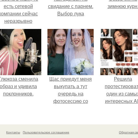
есть сетевой
свидание с парнем.
зимнюю курн
компании сейчас
Выбор лука
неразрывно
вязана с создание
своего контента,
своей страницы в
соц сетях.
Глюкоза сменила
Щас приедут меня
Решила
образ и удивила
выкупать а тут
протестирова
поклонников.
очередь на
один из самы
фотосессию со
интересных AI
мной.
промтов для бь
- анализа.
Контакты
Пользовательское соглашение
Обратная св