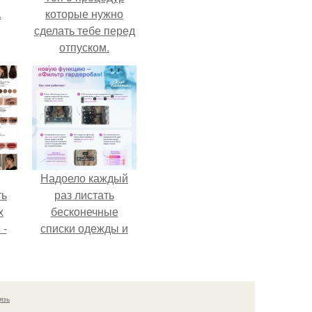
.
которые нужно
сделать тебе перед
отпуском.
Надоело каждый
ть
раз листать
х
бесконечные
 -
списки одежды и
юти
заново собирать
любимый лук по
кусочкам?
язь