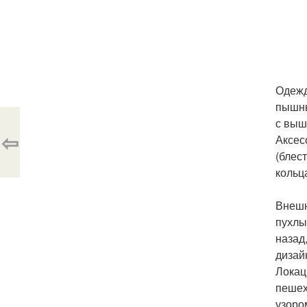
Одежд
пышны
с выш
⇦
Аксес
(блес
кольц
Внешн
пухлы
назад
дизай
Локац
пешех
узоро