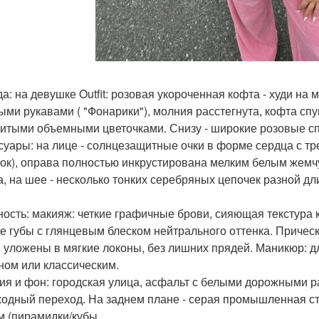
а: на девушке Outfit: розовая укороченная кофта - худи на
ми рукавами ( "Фонарики"), молния расстегнута, кофта спущ
итыми объемными цветочками. Снизу - широкие розовые с
суары: на лице - солнцезащитные очки в форме сердца с тре
ток), оправа полностью инкрустирована мелким белым жемчу
а, на шее - несколько тонких серебряных цепочек разной дл
ость: макияж: четкие графичные брови, сияющая текстура 
е губы с глянцевым блеском нейтрального оттенка. Приче
, уложены в мягкие локоны, без лишних прядей. Маникюр:
ном или классическим.
ия и фон: городская улица, асфальт с белыми дорожными р
одный переход. На заднем плане - серая промышленная с
м (пирамидки/кубы.