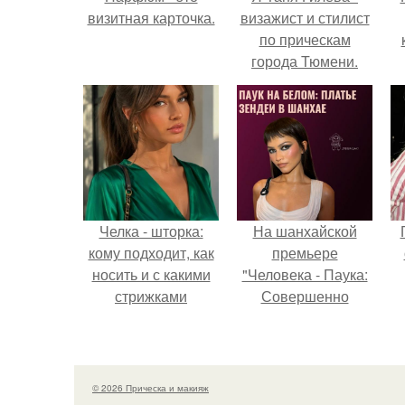
визитная карточка.
визажист и стилист
по прическам
города Тюмени.
с
Челка - шторка:
На шанхайской
кому подходит, как
премьере
носить и с какими
"Человека - Паука:
стрижками
Совершенно
сочетать.
Новый День"
зендея выбрала не
просто очередной
наряд, а настоящий
© 2026 Прическа и макияж
артефакт высокой