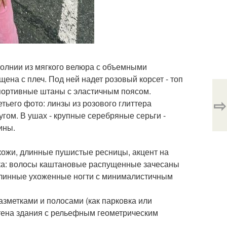
 молнии из мягкого велюра с объемными
ена с плеч. Под ней надет розовый корсет - топ
портивные штаны с эластичным поясом.
⇨
тьего фото: линзы из розового глиттера
гом. В ушах - крупные серебряные серьги -
ины.
кожи, длинные пушистые ресницы, акцент на
ска: волосы каштановые распущенные зачесаны
 длинные ухоженные ногти с минималистичным
азметками и полосами (как парковка или
тена здания с рельефным геометрическим