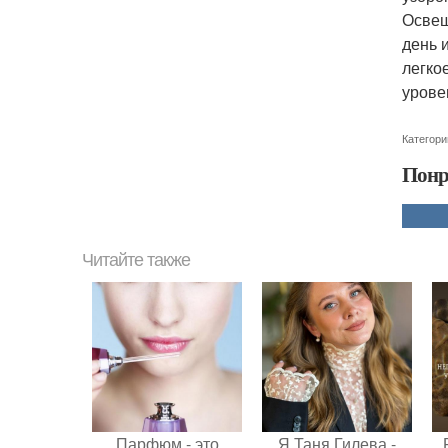
Освещ
день 
легко
урове
Категори
Понр
Читайте также
Парфюм - это
Я Таня Гилева -