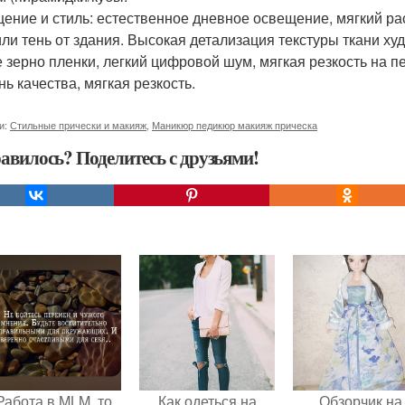
ение и стиль: естественное дневное освещение, мягкий ра
или тень от здания. Высокая детализация текстуры ткани ху
е зерно пленки, легкий цифровой шум, мягкая резкость на 
нь качества, мягкая резкость.
и:
Стильные прически и макияж
,
Маникюр педикюр макияж прическа
авилось? Поделитесь с друзьями!
Работа в MLM, то
Как одеться на
Обзорчик на