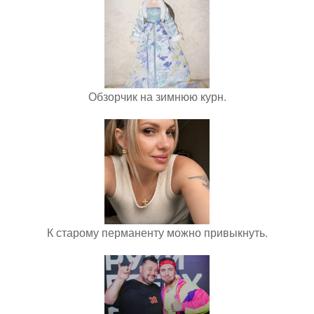
Обзорчик на зимнюю курн.
К старому перманенту можно привыкнуть.