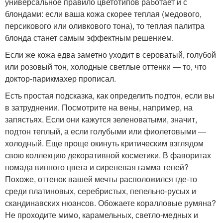
универсальное правило цветотипов работает и с
блондами: если ваша кожа скорее теплая (медового,
персикового или оливкового тона), то теплая палитра
блонда станет самым эффектным решением.
Если же кожа едва заметно уходит в сероватый, голубой
или розовый тон, холодные светлые оттенки — то, что
доктор-парикмахер прописал.
Есть простая подсказка, как определить подтон, если вы
в затруднении. Посмотрите на вены, например, на
запястьях. Если они кажутся зеленоватыми, значит,
подтон теплый, а если голубыми или фиолетовыми —
холодный. Еще проще окинуть критическим взглядом
свою коллекцию декоративной косметики. В фаворитах
помада винного цвета и сиреневая гамма теней?
Похоже, оттенок вашей мечты расположился где-то
среди платиновых, серебристых, пепельно-русых и
скандинавских нюансов. Обожаете коралловые румяна?
Не проходите мимо, карамельных, светло-медных и