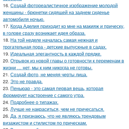
16.
Создай фотореалистичное изображение молодой
женщины - брюнетки сидящей на заднем сиденье
автомобиля ночью.
17.
Когда Аделия приходит ко мне на макияж и прическу,
в голове сразу возникает идея образа.
18.
На той неделе началась самая нежная и
трогательная пора - детские выпускные в садах.
19.
Идеальная элегантность в каждой прядке.
20.
Отрывок из новой главы о готовности к переменам в
жизни … нет, мы к ним никогда не готовы.
21.
Создай фото, не меняя черты лица.
22.
Это не правда.
23.
Пеньюар - это самая первая вещь, которая
формирует настроение с самого утра.
24.
Подробнее о типажах.
25.
Лучше не накраситься, чем не причесаться.
26.
Да, я признаюсь, что не являюсь трендовым
визажистом и стилистом по прическам.