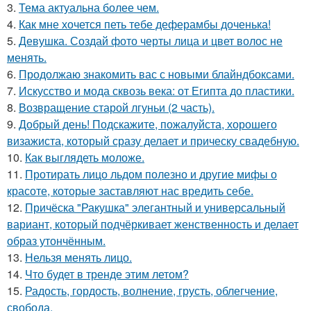
3.
Тема актуальна более чем.
4.
Как мне хочется петь тебе деферамбы доченька!
5.
Девушка. Создай фото черты лица и цвет волос не
менять.
6.
Продолжаю знакомить вас с новыми блайндбоксами.
7.
Искусство и мода сквозь века: от Египта до пластики.
8.
Возвращение старой лгуньи (2 часть).
9.
Добрый день! Подскажите, пожалуйста, хорошего
визажиста, который сразу делает и прическу свадебную.
10.
Как выглядеть моложе.
11.
Протирать лицо льдом полезно и другие мифы о
красоте, которые заставляют нас вредить себе.
12.
Причёска "Ракушка" элегантный и универсальный
вариант, который подчёркивает женственность и делает
образ утончённым.
13.
Нельзя менять лицо.
14.
Что будет в тренде этим летом?
15.
Радость, гордость, волнение, грусть, облегчение,
свобода.