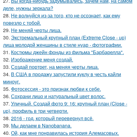
27.
Вы когда-нибудь задумывались, зачем нам, на самом
деле, нужны зеркала?
28.
Не волнуйся из-за того, кто не осознает, как ему
повезло с тобой.
29.
Не меняй черты лица.
30.
Экстремальный крупный план (Extreme Close - up)
лица молодой женщины в стиле нуар - фотографии.
31.
Костюмы джейн фонды из фильма "Барбарелла".
32.
Изображение меня создай.
33.
Создай портрет, на меняя черты лица.
34.
В США в продажу запустили куклу в честь кайли
миноуг.
35.
Фотосессия - это признак любви к себе.
36.
Сохрани лицо и натуральный цвет волос.
37.
Уличный. Создай фото 9: 16: крупный план (Close -
up), профиль в три четверти.
38.
2016 - год, который перевернул всё.
39.
Мы делаем в Nanobanana.
40.
Ой, как мне понравилась история Алемасовых.