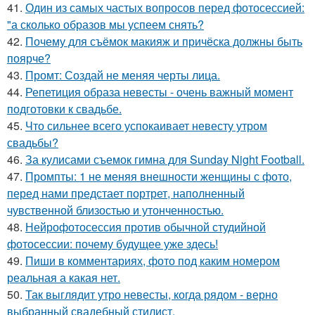
41.
Один из самых частых вопросов перед фотосессией:
"а сколько образов мы успеем снять?
42.
Почему для съёмок макияж и причёска должны быть
поярче?
43.
Промт: Создай не меняя черты лица.
44.
Репетиция образа невесты - очень важный момент
подготовки к свадьбе.
45.
Что сильнее всего успокаивает невесту утром
свадьбы?
46.
За кулисами съемок гимна для Sunday Night Football.
47.
Промпты: 1 не меняя внешности женщины с фото,
перед нами предстает портрет, наполненный
чувственной близостью и утонченностью.
48.
Нейрофотосессия против обычной студийной
фотосессии: почему будущее уже здесь!
49.
Пиши в комментариях, фото под каким номером
реальная а какая нет.
50.
Так выглядит утро невесты, когда рядом - верно
выбранный свадебный стилист.