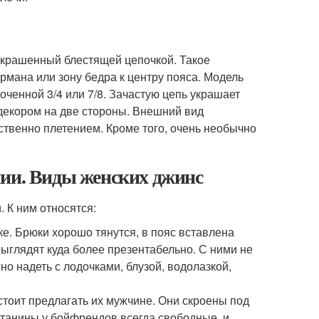
украшенный блестящей цепочкой. Такое
рмана или зону бедра к центру пояса. Модель
оченной 3/4 или 7/8. Зачастую цепь украшает
 декором на две стороны. Внешний вид
ственно плетением. Кроме того, очень необычно
лии. Виды женских джинс
 К ним относятся:
е. Брюки хорошо тянутся, в пояс вставлена
выглядят куда более презентабельно. С ними не
но надеть с лодочками, блузой, водолазкой,
 стоит предлагать их мужчине. Они скроены под
Штанины у бойфрендов всегда свободные, и