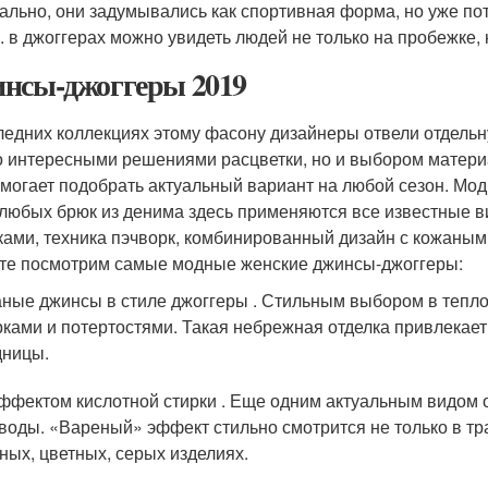
ально, они задумывались как спортивная форма, но уже пот
г. в джоггерах можно увидеть людей не только на пробежке, 
нсы-джоггеры 2019
ледних коллекциях этому фасону дизайнеры отвели отдельн
о интересными решениями расцветки, но и выбором матери
омогает подобрать актуальный вариант на любой сезон. Мод
 любых брюк из денима здесь применяются все известные в
ками, техника пэчворк, комбинированный дизайн с кожаны
те посмотрим самые модные женские джинсы-джоггеры:
ные джинсы в стиле джоггеры . Стильным выбором в тепло
ками и потертостями. Такая небрежная отделка привлекает
дницы.
ффектом кислотной стирки . Еще одним актуальным видом 
воды. «Вареный» эффект стильно смотрится не только в тр
ных, цветных, серых изделиях.