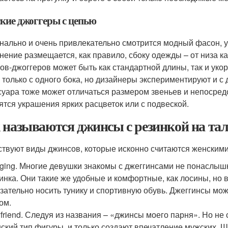
кие джоггеры с цепью
нально и очень привлекательно смотрится модный фасон, 
нение размещается, как правило, сбоку одежды – от низа ка
ов-джоггеров может быть как стандартной длины, так и укор
 только с одного бока, но дизайнеры экспериментируют и с
суара тоже может отличаться размером звеньев и непосред
ятся украшения ярких расцветок или с подвеской.
 называются джинсы с резинкой на та
твуют виды джинсов, которые исконно считаются женскими.
ging. Многие девушки знакомы с джеггинсами не понаслышк
инка. Они такие же удобные и комфортные, как лосины, но 
зательно носить тунику и спортивную обувь. Джеггинсы мож
ом.
friend. Следуя из названия – «джинсы моего парня». Но не
ский тип фигуры, и только создают впечатление мужских. 