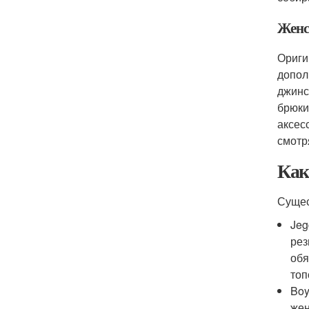
Женс
Ориги
допол
джинс
брюки
аксес
смотр
Как
Сущес
Jeg
рез
обя
топ
Boy
жен