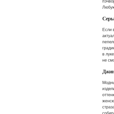
пэчво
Любую
Серы
Если 
актуа
пепел
гради
в лук
не см
Джин
Модны
издел
оттен
женск
страз
собир