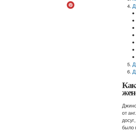
Д
Д
Д
Как
жен
Джинс
от анг
досуг
было 