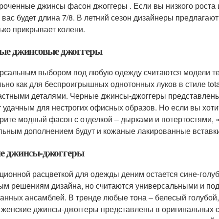
роченные джинсы фасон джоггеры . Если вы низкого роста 
 вас будет длина 7/8. В летний сезон дизайнеры предлагают
ько прикрывает колени.
ые джинсовые джоггеры
рсальным выбором под любую одежду считаются модели тем
льно как для беспроигрышных однотонных луков в стиле total
астными деталями. Черные джинсы-джоггеры представлены 
т удачным для нестрогих офисных образов. Но если вы хоти
рите модный фасон с отделкой – дырками и потертостями, 
льным дополнением будут и кожаные лакированные вставки
е джинсы-джоггеры
ционной расцветкой для одежды деним остается сине-голуба
ым решениям дизайна, но считаются универсальными и подхо
анных ансамблей. В тренде любые тона – белесый голубой,
 женские джинсы-джоггеры представлены в оригинальных со