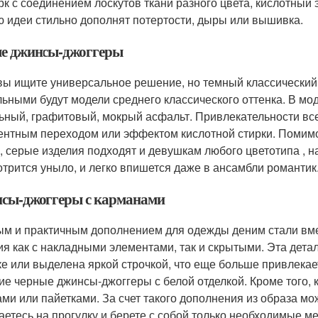
рк с соединением лоскутов ткани разного цвета, кислотны
 идеи стильно дополнят потертости, дыры или вышивка.
е джинсы-джоггеры
вы ищите универсальное решение, но темный классический ц
льными будут модели среднего классического оттенка. В мод
ьный, графитовый, мокрый асфальт. Привлекательности вс
ентным переходом или эффектом кислотной стирки. Помимо
е, серые изделия подходят и девушкам любого цветотипа , н
отрится уныло, и легко впишется даже в ансамбли романтик
сы-джоггеры с карманами
м и практичным дополнением для одежды деним стали вм
ия как с накладными элементами, так и скрытыми. Эта дета
ке или выделена яркой строчкой, что еще больше привлека
ие черные джинсы-джоггеры с белой отделкой. Кроме того,
ами или пайетками. За счет такого дополнения из образа мо
аетесь на прогулку и берете с собой только необходимые ме