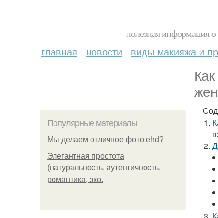
полезная информация о 
главная
новости
виды макияжа и пр
Как
жен
Сод
К
Популярные материалы
в
Мы делаем отличное фотоtehd?
Д
Элегантная простота
(натуральность, аутентичность,
романтика, эко.
К