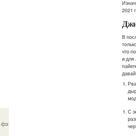
Изнач
2021 
Джи
В пос
тольк
что п
и для
пайет
давай
Рва
дыр
мо
С э
раз
⇦
чер