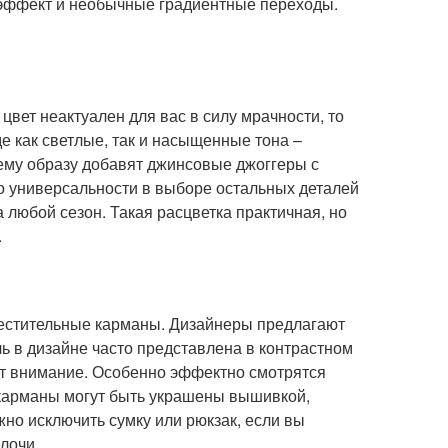
й эффект и необычные градиентные переходы.
вет неактуален для вас в силу мрачности, то
е как светлые, так и насыщенные тона –
ему образу добавят джинсовые джоггеры с
 универсальности в выборе остальных деталей
а любой сезон. Такая расцветка практичная, но
.
естительные карманы. Дизайнеры предлагают
ль в дизайне часто представлена в контрастном
ет внимание. Особенно эффектно смотрятся
 карманы могут быть украшены вышивкой,
жно исключить сумку или рюкзак, если вы
лочи.