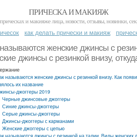
ПРИЧЕСКА И МАКИЯЖ
прическах и макияже лица, новости, отзывы, новинки, сек
ичесок
как делать прически и макияж
причес
 называются женские джинсы с резин
ские джинсы с резинкой внизу, откуд
ержание
ак называются женские джинсы с резинкой внизу. Как появи
зялось их название
жинсы-джоггеры 2019
Черные джинсовые джоггеры
Синие джинсы-джоггеры
Серые джинсы-джоггеры
Джинсы-джоггеры с карманами
Женские джоггеры с цепью
ак называются джинсы с резинкой на талии. Виды женских 