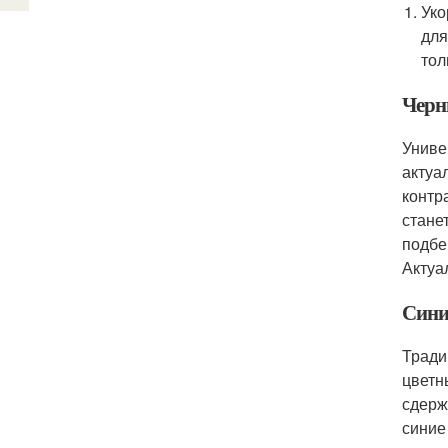
Уко
для
тол
Черн
Униве
актуа
контр
стане
подбе
Актуа
Сини
Тради
цветн
сдерж
синие