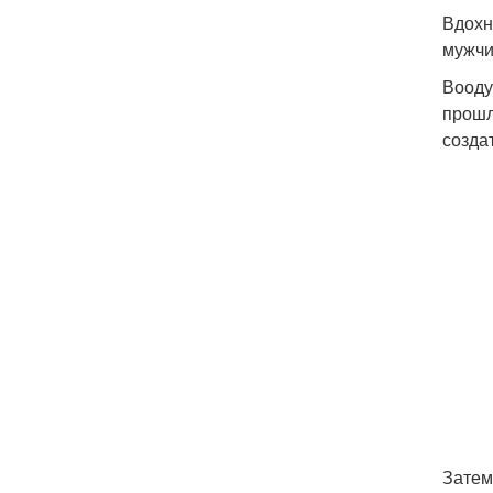
Вдохн
мужчи
Вооду
прошл
созда
Затем