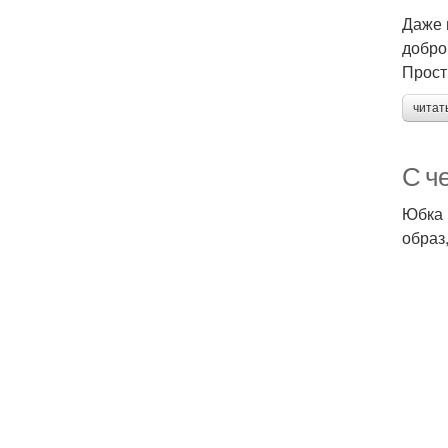
Даже 
добро
Прост
читат
С ч
Юбка 
образ