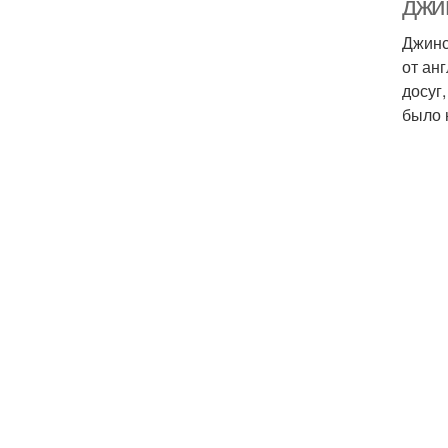
джин
Джинс
от анг
досуг
было 