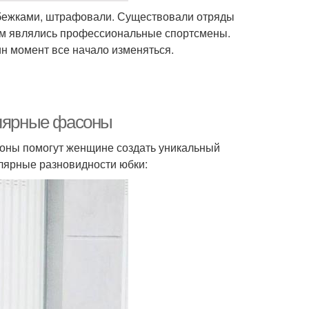
обежками, штрафовали. Существовали отряды
м являлись профессиональные спортсмены.
ин момент все начало изменяться.
улярные фасоны
соны помогут женщине создать уникальный
улярные разновидности юбки: