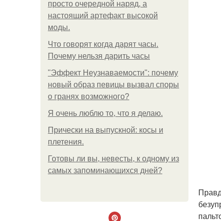
просто очередной наряд, а
настоящий артефакт высокой
моды.
Что говорят когда дарят часы.
Почему нельзя дарить часы
"Эффект Неузнаваемости": почему
новый образ певицы вызвал споры
о гранях возможного?
Я очень люблю то, что я делаю.
Прически на выпускной: косы и
плетения.
Готовы ли вы, невесты, к одному из
самых запоминающихся дней?
Правд
безуп
пальт