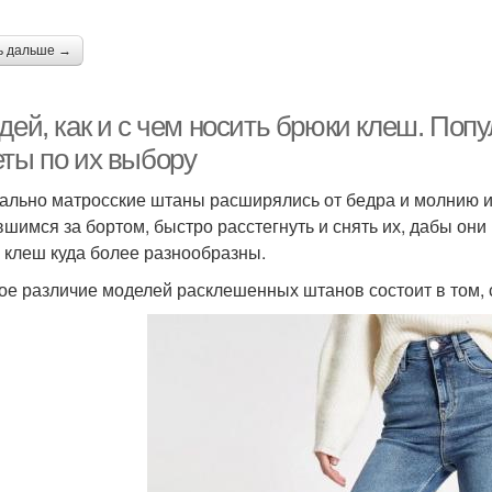
ь дальше →
идей, как и с чем носить брюки клеш. По
еты по их выбору
ально матросские штаны расширялись от бедра и молнию и
вшимся за бортом, быстро расстегнуть и снять их, дабы он
 клеш куда более разнообразны.
ое различие моделей расклешенных штанов состоит в том, 