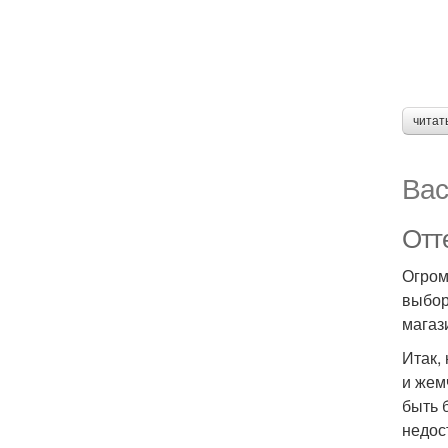
читат
Вас
Отт
Огром
выбор
магази
Итак,
и жем
быть 
недос