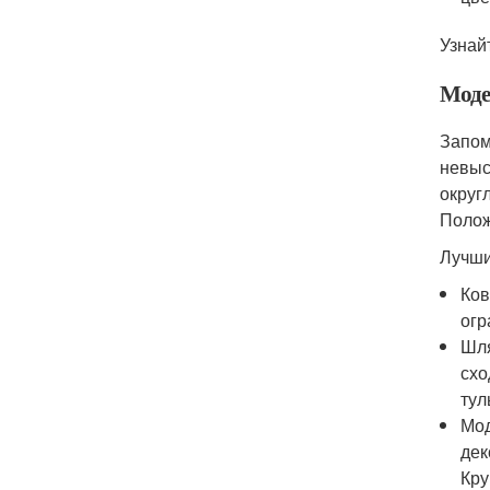
Узнай
Моде
Запом
невыс
округ
Полож
Лучши
Ков
огр
Шля
схо
тул
Мод
дек
Кру