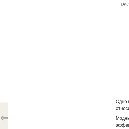
рас
Одно 
относ
⇦
Модны
эффек