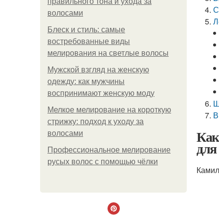
правильного тона и ухода за
С
волосами
Л
Блеск и стиль: самые
востребованные виды
мелирования на светлые волосы
Мужской взгляд на женскую
одежду: как мужчины
воспринимают женскую моду
Ш
Мелкое мелирование на короткую
В
стрижку: подход к уходу за
Как
волосами
для
Профессиональное мелирование
русых волос с помощью чёлки
Камил