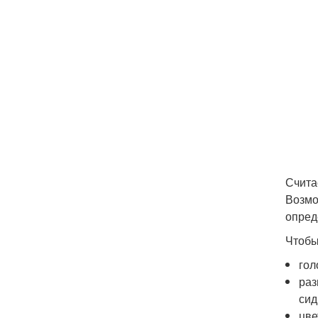
Счита
Возмо
опред
Чтобы
гол
раз
сид
цве