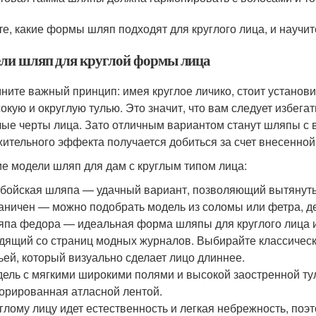
те, какие формы шляп подходят для круглого лица, и научите
ли шляп для круглой формы лица
ните важный принцип: имея круглое личико, стоит установит
окую и округлую тулью. Это значит, что вам следует избега
лые черты лица. Зато отличным вариантом станут шляпы с 
ительного эффекта получается добиться за счет внесенной
е модели шляп для дам с круглым типом лица:
бойская шляпа — удачный вариант, позволяющий вытянуть 
аничен — можно подобрать модель из соломы или фетра, де
па федора — идеальная форма шляпы для круглого лица и
дящий со страниц модных журналов. Выбирайте классическ
ьей, который визуально сделает лицо длиннее.
ель с мягкими широкими полями и высокой заостренной ту
орированная атласной лентой.
глому лицу идет естественность и легкая небрежность, поэ