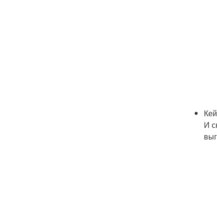
Кей
И с
выг