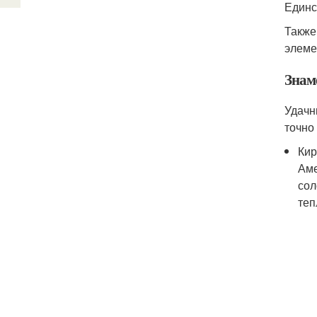
Единс
Также
элеме
Знам
Удачн
точно
Кир
Аме
сол
теп