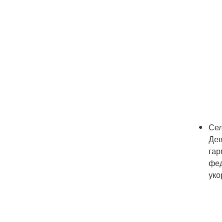
Сел
Дев
гар
фед
уко