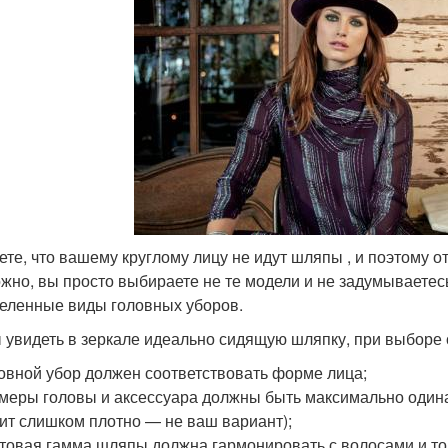
ете, что вашему круглому лицу не идут шляпы , и поэтому о
жно, вы просто выбираете не те модели и не задумываетесь
еленные виды головных уборов.
 увидеть в зеркале идеально сидящую шляпку, при выборе 
овной убор должен соответствовать форме лица;
меры головы и аксессуара должны быть максимально одина
ит слишком плотно — не ваш вариант);
товая гамма шляпы должна гармонировать с волосами и то