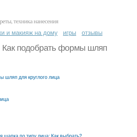
реты, техника нанесения
ки и макияж на дому
игры
отзывы
а. Как подобрать формы шляп
мы шляп для круглого лица
лица
я шапка по типу лица: Как выбрать?