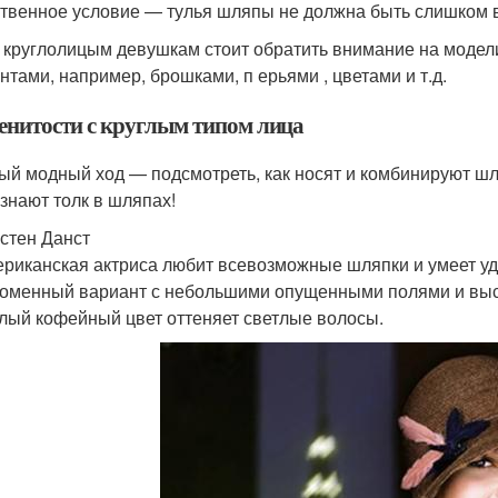
твенное условие — тулья шляпы не должна быть слишком 
 круглолицым девушкам стоит обратить внимание на моде
нтами, например, брошками, п ерьями , цветами и т.д.
енитости с круглым типом лица
ый модный ход — подсмотреть, как носят и комбинируют шл
 знают толк в шляпах!
стен Данст
риканская актриса любит всевозможные шляпки и умеет у
оменный вариант с небольшими опущенными полями и высок
лый кофейный цвет оттеняет светлые волосы.