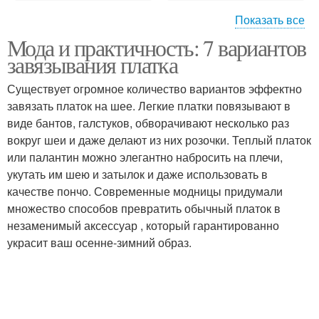
Показать все
Мода и практичность: 7 вариантов
Элементы к головным
Уборы в долгосрочном
завязывания платка
уборам
периоде
Существует огромное количество вариантов эффектно
завязать платок на шее. Легкие платки повязывают в
виде бантов, галстуков, обворачивают несколько раз
Убор под пальто
Убор для круглого лица
вокруг шеи и даже делают из них розочки. Теплый платок
или палантин можно элегантно набросить на плечи,
укутать им шею и затылок и даже использовать в
качестве пончо. Современные модницы придумали
Убор по форме
множество способов превратить обычный платок в
незаменимый аксессуар , который гарантированно
украсит ваш осенне-зимний образ.