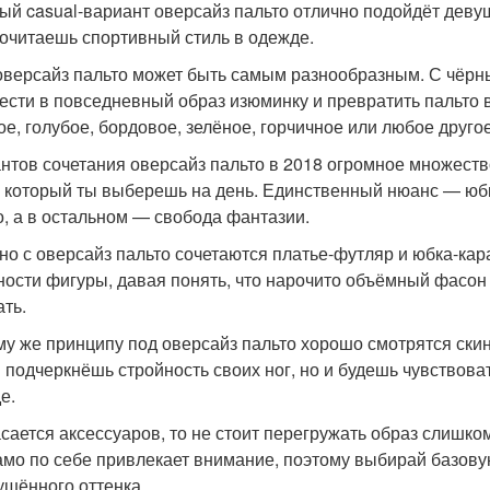
ый casual-вариант оверсайз пальто отлично подойдёт деву
очитаешь спортивный стиль в одежде.
оверсайз пальто может быть самым разнообразным. С чёрн
ести в повседневный образ изюминку и превратить пальто в
ое, голубое, бордовое, зелёное, горчичное или любое друго
нтов сочетания оверсайз пальто в 2018 огромное множество
, который ты выберешь на день. Единственный нюанс — юбк
о, а в остальном — свобода фантазии.
но с оверсайз пальто сочетаются платье-футляр и юбка-ка
ности фигуры, давая понять, что нарочито объёмный фасон 
ать.
му же принципу под оверсайз пальто хорошо смотрятся скин
ы подчеркнёшь стройность своих ног, но и будешь чувствов
е.
асается аксессуаров, то не стоит перегружать образ слишк
амо по себе привлекает внимание, поэтому выбирай базову
ушённого оттенка.