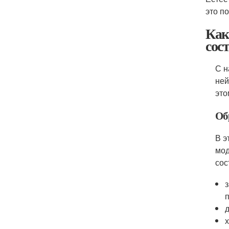
это п
Как
сос
С н
ней
это
Об
В э
мод
сос