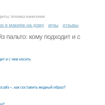
реты, техника нанесения
ки и макияж на дому
игры
отзывы
з пальто: кому подходит и с
ит и с чем носить
рсайз –, как составить модный образ?
ки?