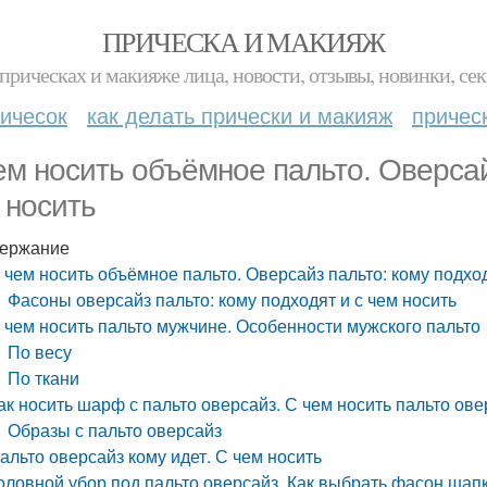
ПРИЧЕСКА И МАКИЯЖ
прическах и макияже лица, новости, отзывы, новинки, сек
ичесок
как делать прически и макияж
причес
ем носить объёмное пальто. Оверсай
 носить
ержание
 чем носить объёмное пальто. Оверсайз пальто: кому подход
Фасоны оверсайз пальто: кому подходят и с чем носить
 чем носить пальто мужчине. Особенности мужского пальто
По весу
По ткани
ак носить шарф с пальто оверсайз. С чем носить пальто ове
Образы с пальто оверсайз
альто оверсайз кому идет. С чем носить
оловной убор под пальто оверсайз. Как выбрать фасон шап