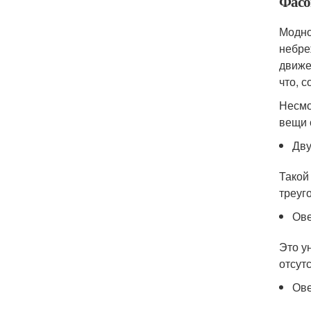
Фасон
Модно
небре
движе
что, 
Несмо
вещи 
Дву
Такой
треуг
Ове
Это у
отсут
Ове