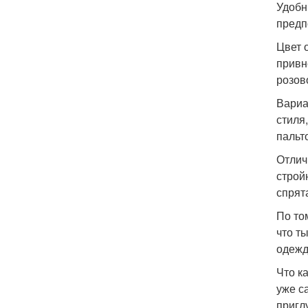
Удобн
предп
Цвет 
привн
розов
Вариа
стиля
пальт
Отлич
строй
спрят
По то
что т
одежд
Что к
уже с
пригл