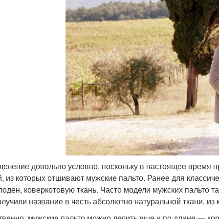
 деление довольно условно, поскольку в настоящее время
й, из которых отшивают мужские пальто. Ранее для класси
 лоден, коверкотовую ткань. Часто модели мужских пальто та
олучили название в честь абсолютно натуральной ткани, из
твенно, мужские пальто можно делить еще и по длине — кор