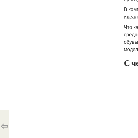
В ком
идеал
Что к
средн
обувь
модел
С ч
⇦