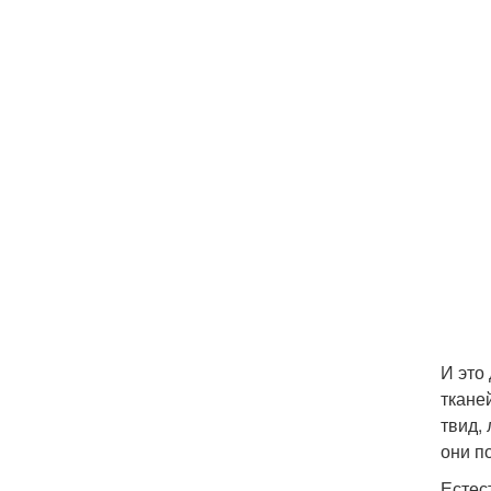
И это
ткане
твид,
они п
Естес