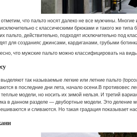
 отметим, что пальто носят далеко не все мужчины. Многие 
 исключительно с классическими брюками и такого же типа 
их пальто, действительно, подходят исключительно под клас
дят для созданияс джинсами, кардиганами, грубыми ботинк
есно, что мужские пальто можно классифицировать на виды 
есу
 выделяют так называемые легкие или летние пальто (topco
аются в последние дни лета, начало осени.В противовес лег
 теплые модели, но носить их зимой нельзя. И третий вариа
ика в данном разделе — двубортные модели. Это деление м
ешиваются и сливаются. Но такая градация показывает нас
кани