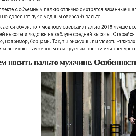
плекте с объёмным пальто отлично смотрятся вязанные шап
ьно дополнят лук с модным оверсайз пальто.
асается обуви, то к модному оверсайз пальто 2018 лучше вс
ей высоты и лодочки на каблуке средней высоты. Старайся
ю, например, берцами. Так, ты рискуешь выглядеть «тяжел
ям ботинок с зауженным или круглым носком или трендовы
ем носить пальто мужчине. Особенност