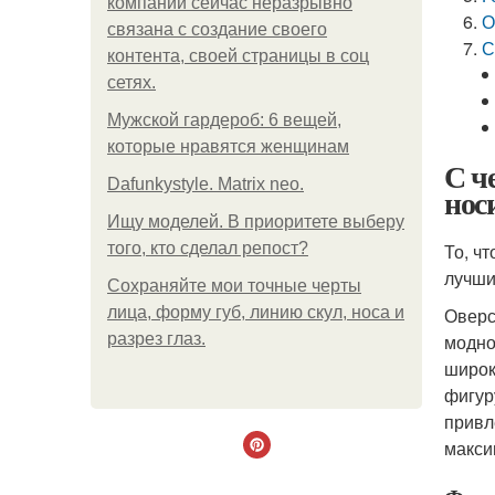
компании сейчас неразрывно
О
связана с создание своего
С
контента, своей страницы в соц
сетях.
Мужской гардероб: 6 вещей,
которые нравятся женщинам
С ч
Dafunkystyle. Matrix neo.
нос
Ищу моделей. В приоритете выберу
того, кто сделал репост?
То, ч
лучши
Сохраняйте мои точные черты
лица, форму губ, линию скул, носа и
Оверс
разрез глаз.
модно
широк
фигур
привл
макси