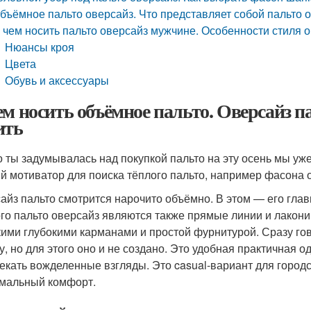
бъёмное пальто оверсайз. Что представляет собой пальто 
 чем носить пальто оверсайз мужчине. Особенности стиля 
Нюансы кроя
Цвета
Обувь и аксессуары
ем носить объёмное пальто. Оверсайз па
ить
то ты задумывалась над покупкой пальто на эту осень мы у
й мотиватор для поиска тёплого пальто, например фасона о
айз пальто смотрится нарочито объёмно. В этом — его гл
го пальто оверсайз являются также прямые линии и лакони
ими глубокими карманами и простой фурнитурой. Сразу гов
у, но для этого оно и не создано. Это удобная практичная
екать вожделенные взгляды. Это casual-вариант для город
мальный комфорт.