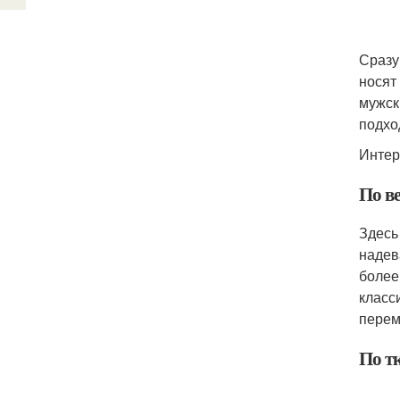
Сразу
носят
мужск
подхо
Интер
По в
Здесь
надев
более
класс
перем
По т