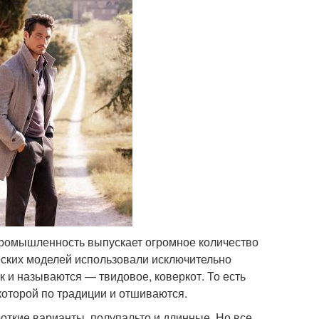
 промышленность выпускает огромное количество
ческих моделей использовали исключительно
к и называются — твидовое, коверкот. То есть
 которой по традиции и отшиваются.
откие варианты, полупальто и длинные. Но все