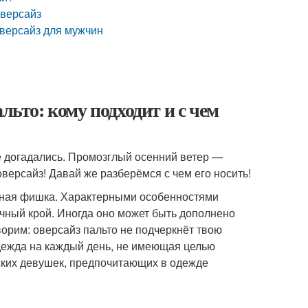
оверсайз
оверсайз для мужчин
льто: кому подходит и с чем
же догадались. Промозглый осенний ветер —
версайз! Давай же разберёмся с чем его носить!
авная фишка. Характерными особенностями
чный крой. Иногда оно может быть дополнено
орим: оверсайз пальто не подчеркнёт твою
 одежда на каждый день, не имеющая целью
ских девушек, предпочитающих в одежде