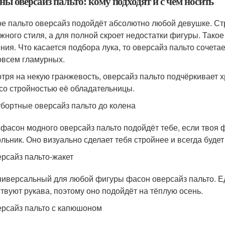
ы оверсайз пальто: кому подходят и с чем носить
е пальто оверсайз подойдёт абсолютно любой девушке. Стр
жного стиля, а для полной скроет недостатки фигуры. Такое 
ния. Что касается подбора лука, то оверсайз пальто сочета
совсем гламурных.
тря на некую гранжевость, оверсайз пальто подчёркивает х
со стройностью её обладательницы.
бортные оверсайз пальто до колена
 фасон модного оверсайз пальто подойдёт тебе, если твоя
ольник. Оно визуально сделает тебя стройнее и всегда буде
рсайз пальто-жакет
ниверсальный для любой фигуры фасон оверсайз пальто. Е
ствуют рукава, поэтому оно подойдёт на тёплую осень.
рсайз пальто с капюшоном