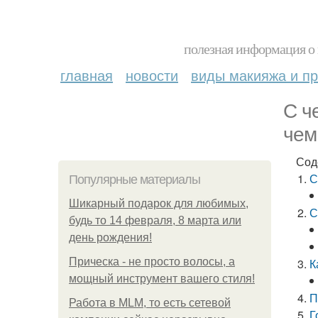
полезная информация о 
главная
новости
виды макияжа и пр
С ч
чем
Сод
С
Популярные материалы
Шикарный подарок для любимых,
С
будь то 14 февраля, 8 марта или
день рождения!
Прическа - не просто волосы, а
К
мощный инструмент вашего стиля!
П
Работа в MLM, то есть сетевой
Г