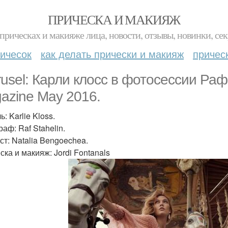
ПРИЧЕСКА И МАКИЯЖ
прическах и макияже лица, новости, отзывы, новинки, сек
ичесок
как делать прически и макияж
причес
rusel: Карли клосс в фотосессии Ра
azine May 2016.
: Karlie Kloss.
аф: Raf Stahelin.
ст: Natalia Bengoechea.
ска и макияж: Jordi Fontanals