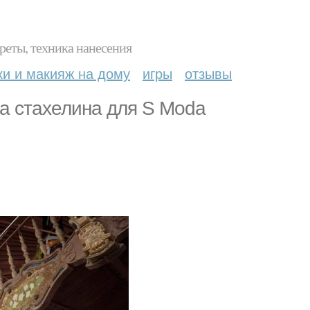
реты, техника нанесения
ки и макияж на дому
игры
отзывы
фа стахелина для S Moda