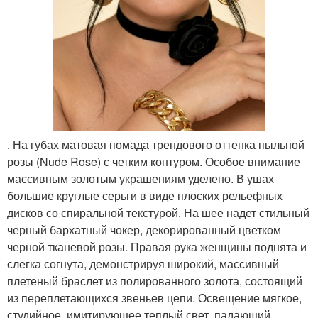
. На губах матовая помада трендового оттенка пыльной
розы (Nude Rose) с четким контуром. Особое внимание
массивным золотым украшениям уделено. В ушах
большие круглые серьги в виде плоских рельефных
дисков со спиральной текстурой. На шее надет стильный
черный бархатный чокер, декорированный цветком
черной тканевой розы. Правая рука женщины поднята и
слегка согнута, демонстрируя широкий, массивный
плетеный браслет из полированного золота, состоящий
из переплетающихся звеньев цепи. Освещение мягкое,
студийное, имитирующее теплый свет, падающий