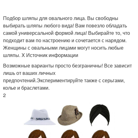
Шапка для круглого
Шляпы для круглого
Подбор шляпы для овального лица. Вы свободны
типа
лица
выбирать шляпы любого вида! Вам повезло обладать
самой универсальной формой лица! Выбирайте то, что
подходит вам по настроению и сочетается с нарядом.
Шляпы для круглой
Знаменитости с
Женщины с овальными лицами могут носить любые
формы
круглым типом
шляпы. X Источник информации
Возможные варианты просто безграничны! Все зависит
лишь от ваших личных
Шапка для
предпочтений.Экспериментируйте также с серьгами,
Убор в зависимости
прямоугольного лица
колье и браслетами.
2
Уборы для овального
Уборы для круглого
лица
лица