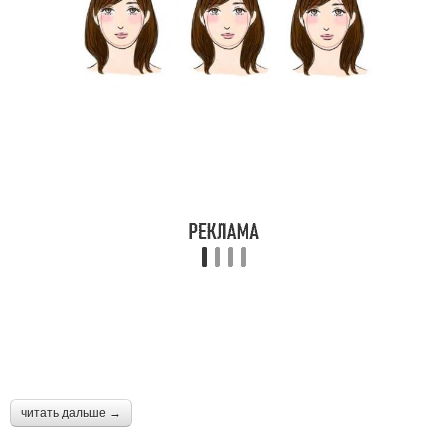
Уборы для
Уборы для квадратного
прямоугольного лица
лица
Уборы для
Уборы для
треугольного лица
грушевидного лица
Уборы для
Шапка к круглому лицу
ромбовидного лица
Треугольное лицо
Прямоугольное лицо
читать дальше →