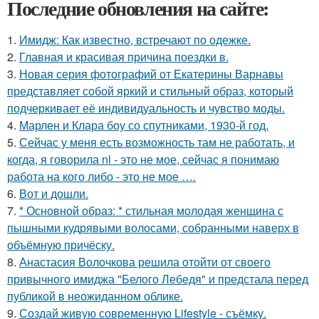
Последние обновления на сайте:
1.
Имидж: Как известно, встречают по одежке.
2.
Главная и красивая причина поездки в.
3.
Новая серия фотографий от Екатерины Варнавы
представляет собой яркий и стильный образ, который
подчеркивает её индивидуальность и чувство моды.
4.
Марлен и Клара боу со спутниками, 1930-й год.
5.
Сейчас у меня есть возможность там не работать, и
когда, я говорила nl - это не мое, сейчас я понимаю
работа на кого либо - это не мое ….
6.
Вот и дошли.
7.
* Основной образ: * стильная молодая женщина с
пышными кудрявыми волосами, собранными наверх в
объёмную причёску.
8.
Анастасия Волочкова решила отойти от своего
привычного имиджа "Белого Лебедя" и предстала перед
публикой в неожиданном облике.
9.
Создай живую современную Lifestyle - съёмку.