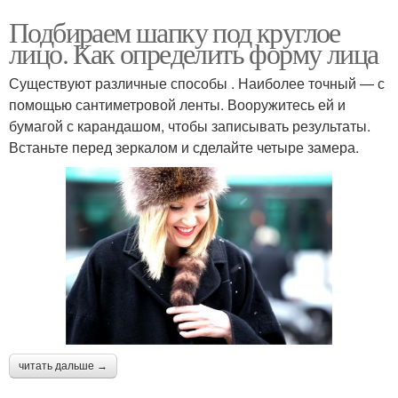
Квадратное лицо
Грушевидное лицо
Подбираем шапку под круглое
лицо. Как определить форму лица
Существуют различные способы . Наиболее точный — с
помощью сантиметровой ленты. Вооружитесь ей и
Трапециевидное лицо
Овальное лицо
бумагой с карандашом, чтобы записывать результаты.
Встаньте перед зеркалом и сделайте четыре замера.
Шапки для круглых лиц
читать дальше →