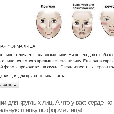
ЛАЯ ФОРМА ЛИЦА
ое лицо отличается плавными линиями переходов от лба к с
ого лица ненамного превышает его ширину. Еще одна хара
ой формы приходится на скулы. Среди известных персон кру
ходящая для круглого лица шапка
ь дальше →
и для круглых лиц. А что у вас: сердеч
альную шапку по форме лица!