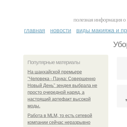
полезная информация о 
главная
новости
виды макияжа и пр
Убо
Популярные материалы
На шанхайской премьере
"Человека - Паука: Совершенно
Новый День" зендея выбрала не
просто очередной наряд, а
настоящий артефакт высокой
моды.
Работа в MLM, то есть сетевой
Ш
компании сейчас неразрывно