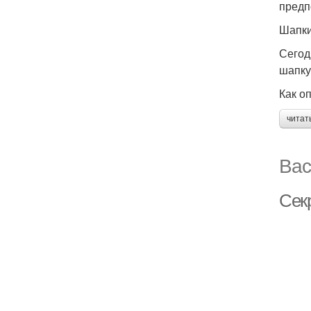
предп
Шапки
Сегод
шапку
Как о
читат
Вас
Сек