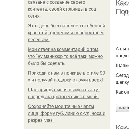
Каки
связана с создание своего
контента, своей страницы в соц
Под
сетях.
Этот день был наполнен особенной
красотой, трепетом и невероятным
весельем!
А вы 
Мой ответ на комментарий о том,
П
предп
что "ну маникюр то всё таки можно
было бы сделать.
Шапки
Приходи к нам в прикиде в стиле 90
Сегод
х и получай подарки от руки вверх!
шапку
Щас приедут меня выкупать а тут
Как о
очередь на фотосессию со мной.
Сохраняйте мои точные черты
читат
лица, форму губ, линию скул, носа и
разрез глаз.
Каку