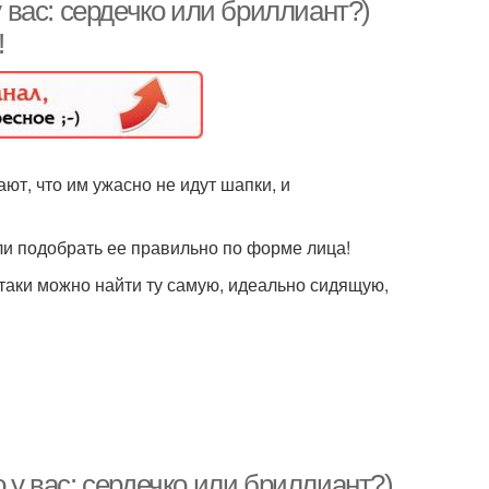
у вас: сердечко или бриллиант?)
!
Круглое лицо
Треугольное лицо
ют, что им ужасно не идут шапки, и
ушевидное лицо
Трапециевидное лицо
ли подобрать ее правильно по форме лица!
-таки можно найти ту самую, идеально сидящую,
Шапка для
оугольного лица
о у вас: сердечко или бриллиант?)