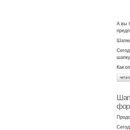
А вы 
предп
Шапки
Сегод
шапку
Как о
читат
Шап
фор
Продо
Сегод