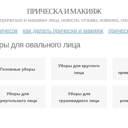
ПРИЧЕСКА И МАКИЯЖ
прическах и макияже лица, новости, отзывы, новинки, сек
ичесок
как делать прически и макияж
причес
ры для овального лица
Уборы для круглого
Головные уборы
лица
прям
Уборы для
Уборы для
треугольного лица
грушевидного лица
ром
апки для круглого
Головной убор
Убор 