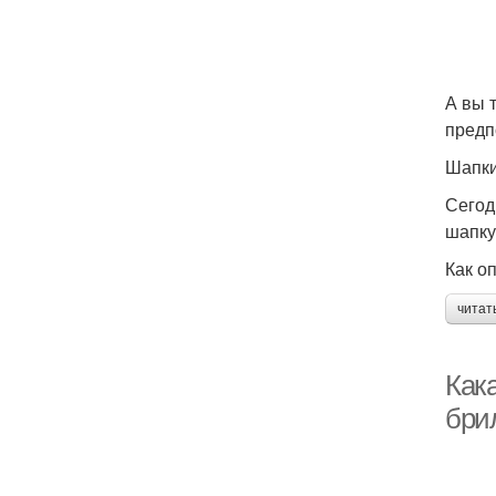
А вы 
предп
Шапки
Сегод
шапку
Как о
читат
Кака
бри