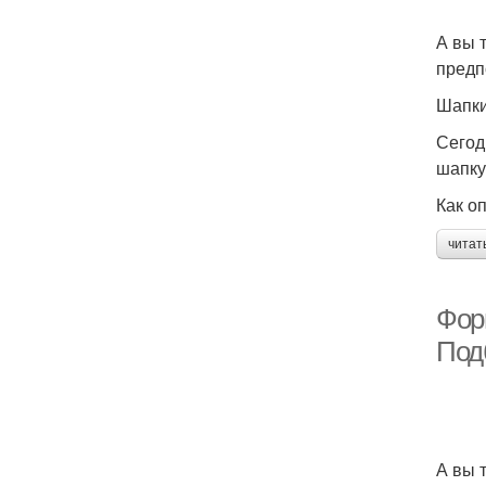
А вы 
предп
Шапки
Сегод
шапку
Как о
читат
Форм
Под
А вы 