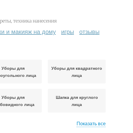
реты, техника нанесения
ки и макияж на дому
игры
отзывы
Уборы для
Уборы для квадратного
оугольного лица
лица
Уборы для
Шапка для круглого
бовидного лица
лица
Показать все
для круглого лица
Убор по форме