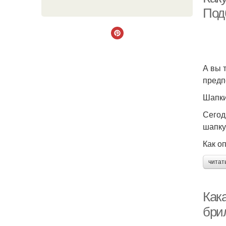
Под
А вы 
предп
Шапки
Сегод
шапку
Как о
читат
Кака
бри