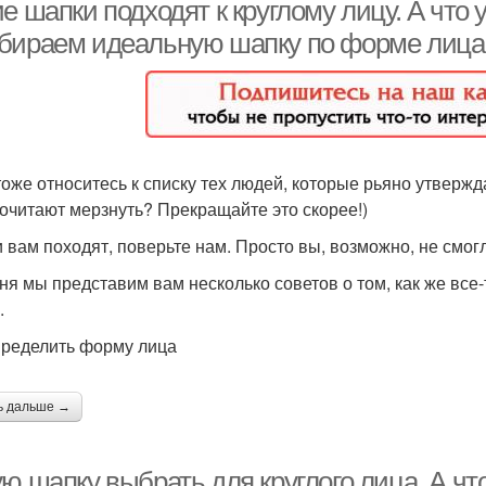
лица
е шапки подходят к круглому лицу. А что 
бираем идеальную шапку по форме лица
Широкое лицо
Убор в зависимости
тоже относитесь к списку тех людей, которые рьяно утвержда
рямоугольное лицо
Квадратное лицо
Гр
очитают мерзнуть? Прекращайте это скорее!)
 вам походят, поверьте нам. Просто вы, возможно, не смог
ня мы представим вам несколько советов о том, как же все
.
Овальное лицо
Шапки для круглых лиц
прям
пределить форму лица
ь дальше →
ю шапку выбрать для круглого лица. А чт