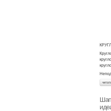
КРУГ
Кругл
кругл
кругл
Непод
читат
Шапк
иде