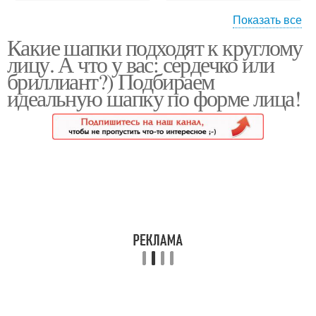
Показать все
Какие шапки подходят к круглому
Уборы для
Уборы для
лицу. А что у вас: сердечко или
треугольного лица
грушевидного лица
бриллиант?) Подбираем
идеальную шапку по форме лица!
Уборы для
Шапка для круглого
ромбовидного лица
лица
Шапки для круглого
Головной убор
лица
Убор для круглого лица
Убор по форме