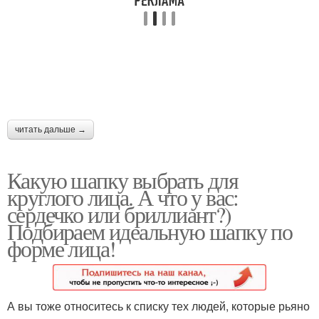
Прямоугольное лицо
Квадратное лицо
Грушевидное лицо
Трапециевидное лицо
читать дальше →
Какую шапку выбрать для
Овальное лицо
Шапки для круглых лиц
круглого лица. А что у вас:
сердечко или бриллиант?)
Подбираем идеальную шапку по
форме лица!
Шапка для
прямоугольного лица
А вы тоже относитесь к списку тех людей, которые рьяно