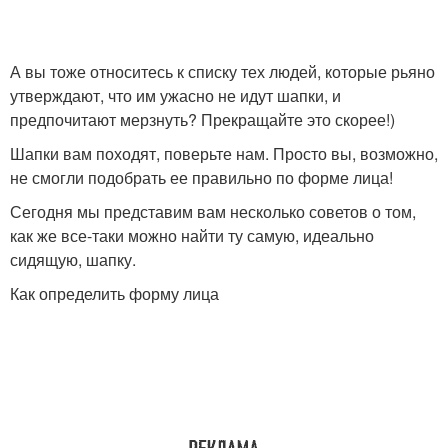
Шляпы для круглого
Шляпы для круглой
лица
формы
А вы тоже относитесь к списку тех людей, которые рьяно
утверждают, что им ужасно не идут шапки, и
предпочитают мерзнуть? Прекращайте это скорее!)
Знаменитости с
Шапки вам походят, поверьте нам. Просто вы, возможно,
Широкое лицо
круглым типом
не смогли подобрать ее правильно по форме лица!
Сегодня мы представим вам несколько советов о том,
как же все-таки можно найти ту самую, идеально
Шапки для круглой
сидящую, шапку.
Убор в зависимости
формы
Как определить форму лица
Круглое лицо
Треугольное лицо