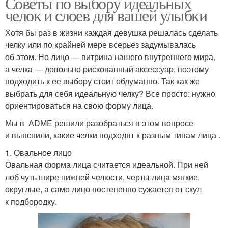
Советы по выбору идеальных
челок и слоев для вашей улыбки
Хотя бы раз в жизни каждая девушка решалась сделать
челку или по крайней мере всерьез задумывалась
об этом. Но лицо — витрина нашего внутреннего мира,
а челка — довольно рискованный аксессуар, поэтому
подходить к ее выбору стоит обдуманно. Так как же
выбрать для себя идеальную челку? Все просто: нужно
ориентироваться на свою форму лица.
Мы в ADME решили разобраться в этом вопросе
и выяснили, какие челки подходят к разным типам лица .
1. Овальное лицо
Овальная форма лица считается идеальной. При ней
лоб чуть шире нижней челюсти, черты лица мягкие,
округлые, а само лицо постепенно сужается от скул
к подбородку.