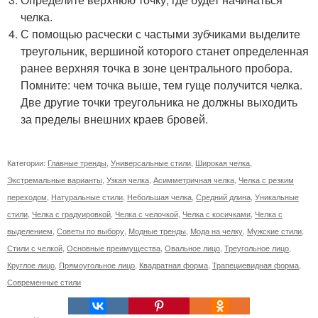
челка.
С помощью расчески с частыми зубчиками выделите
треугольник, вершиной которого станет определенная
ранее верхняя точка в зоне центрального пробора.
Помните: чем точка выше, тем гуще получится челка.
Две другие точки треугольника не должны выходить
за пределы внешних краев бровей.
Категории:
Главные тренды
,
Универсальные стили
,
Широкая челка
,
Экстремальные варианты
,
Узкая челка
,
Асимметричная челка
,
Челка с резким
переходом
,
Натуральные стили
,
Небольшая челка
,
Средний длина
,
Уникальные
стили
,
Челка с градуировкой
,
Челка с челочкой
,
Челка с косичками
,
Челка с
выделением
,
Советы по выбору
,
Модные тренды
,
Мода на челку
,
Мужские стили
,
Стили с челкой
,
Основные преимущества
,
Овальное лицо
,
Треугольное лицо
,
Круглое лицо
,
Прямоугольное лицо
,
Квадратная форма
,
Трапециевидная форма
,
Современные стили