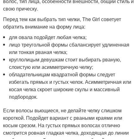
волос, тип лица, особенности внешности, общий стиль и
свою прическу.
Перед тем как выбрать тип челки, The Girl советует
обратить внимание на форму лица:
для овала подойдет любая челка;
лицо треугольной формы сбалансирует удлиненная
или тонкая рваная челка;
круглолицым девушкам стоит выбирать рваную,
слоистую или асимметричную челку;
обладательницам квадратной формы следует
избегать прямых и густых челок. Асимметричная или
косая челка скроет широкие скулы и массивный
подбородок.
Если волосы вьющиеся, не делайте челку слишком
короткой. Подойдет вариант с рваными краями или
косым срезом. На густых прямых волосах отлично
смотрится ровная гладкая челка, доходящая до линии