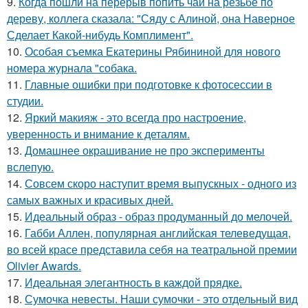
9.
Когда пошли на перерыв попить чай на резьбе по
дереву, коллега сказала: "Сяду с Алиной, она Наверное
Сделает Какой-нибудь Комплимент".
10.
Особая съемка Екатерины Рябининой для нового
номера журнала "собака.
11.
Главные ошибки при подготовке к фотосессии в
студии.
12.
Яркий макияж - это всегда про настроение,
уверенность и внимание к деталям.
13.
Домашнее окрашивание не про эксперименты
вслепую.
14.
Совсем скоро наступит время выпускных - одного из
самых важных и красивых дней.
15.
Идеальный образ - образ продуманный до мелочей.
16.
Габби Аллен, популярная английская телеведущая,
во всей красе представила себя на театральной премии
Olivier Awards.
17.
Идеальная элегантность в каждой прядке.
18.
Сумочка невесты. Наши сумочки - это отдельный вид