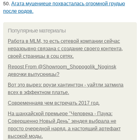
50.
Агата муцениеце похвасталась огромной грудью
после родов.
Популярные материалы
Работа в MLM, то есть сетевой компании сейчас
неразрывно связана с создание своего контента,
своей страницы в соц сетях.
Repost From @Showroom_Shopogolik_Noginsk
девочки выпускницы?
Вот это вырез: роузи хантингтон - уайтли затмила
всех в эффектном платьe.
Современнаяв чем встречать 2017 год.
На шанхайской премьере "Человека - Паука:
Совершенно Новый День" зендея выбрала не
просто очередной наряд, а настоящий артефакт
высокой моды.