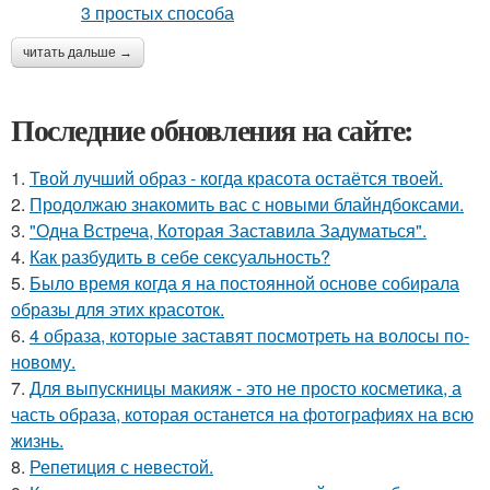
читать дальше →
Последние обновления на сайте:
1.
Твой лучший образ - когда красота остаётся твоей.
2.
Продолжаю знакомить вас с новыми блайндбоксами.
3.
"Одна Встреча, Которая Заставила Задуматься".
4.
Как разбудить в себе сексуальность?
5.
Было время когда я на постоянной основе собирала
образы для этих красоток.
6.
4 образа, которые заставят посмотреть на волосы по-
новому.
7.
Для выпускницы макияж - это не просто косметика, а
часть образа, которая останется на фотографиях на всю
жизнь.
8.
Репетиция с невестой.