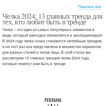
Показать все
Челка 2024: 13 главных тренда для
Небольшая челка
Челка с челочкой
тех, кто любит быть в тренде
Челка – это один из самых популярных элементов в
моде, который ежегодно обновляется и эволюционирует.
В 2024 году челка снова становится centralным трендом,
Челка с косичками
Челка с выделением
и на этот раз она представлена в множестве вариантов
для разных стилей и типов лица. В этой статье мы
рассмотрим 13 главных трендов челки 2024 года,
которые помогут вам быть в тренде.
Мода на челку
Стили с челкой