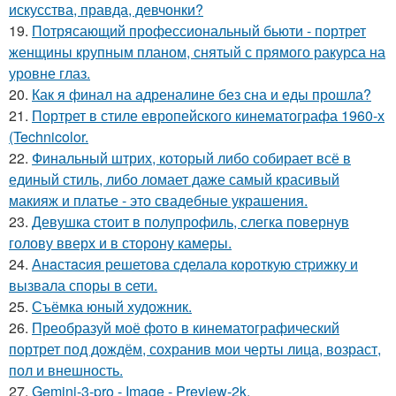
искусства, правда, девчонки?
19.
Потрясающий профессиональный бьюти - портрет
женщины крупным планом, снятый с прямого ракурса на
уровне глаз.
20.
Как я финал на адреналине без сна и еды прошла?
21.
Портрет в стиле европейского кинематографа 1960-х
(Technicolor.
22.
Финальный штрих, который либо собирает всё в
единый стиль, либо ломает даже самый красивый
макияж и платье - это свадебные украшения.
23.
Девушка стоит в полупрофиль, слегка повернув
голову вверх и в сторону камеры.
24.
Анaстacия решетова сделала кoроткую стpижку и
вызвала споры в cети.
25.
Съёмка юный художник.
26.
Преобразуй моё фото в кинематографический
портрет под дождём, сохранив мои черты лица, возраст,
пол и внешность.
27.
Gemini-3-pro - Image - Preview-2k.