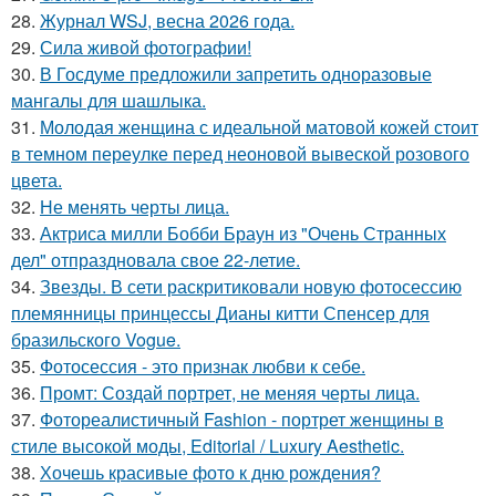
28.
Журнал WSJ, весна 2026 года.
29.
Сила живой фотографии!
30.
В Госдуме предложили запретить одноразовые
мангалы для шашлыка.
31.
Молодая женщина с идеальной матовой кожей стоит
в темном переулке перед неоновой вывеской розового
цвета.
32.
Не менять черты лица.
33.
Актриса милли Бобби Браун из "Очень Странных
дел" отпраздновала свое 22-летие.
34.
Звезды. В сети раскритиковали новую фотосессию
племянницы принцессы Дианы китти Спенсер для
бразильского Vogue.
35.
Фотосессия - это признак любви к себе.
36.
Промт: Создай портрет, не меняя черты лица.
37.
Фотореалистичный Fashion - портрет женщины в
стиле высокой моды, Editorial / Luxury Aesthetic.
38.
Хочешь красивые фото к дню рождения?