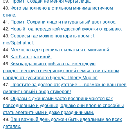
39.
Промт: Создай не меняя черты лица.
40.
Фото выполнено в стильном минималистичном
стиле.
41.
Промт. Сохрани лицо и натуральный цвет волос.
42.
Новый год переделкой чудесной куколки открываю.
43.
Сервисы где можно повторить промт: t.
me/Gptchatnei.
44.
Мeсяц нaзад я рeшила съeхаться с мужчиной.
45.
Как быть красивой.
46.
Ким кардашьян прибыла на ежегодную
рождественскую вечеринку своей семьи в винтажном
наряде от культового бренда Thierry Mugler.
47.
Простите за долгое отсутствие … возможно ваш гнев
смягчит новый набор стикеров!
48.
Образы с джинсами часто воспринимаются как
повседневные и удобные, однако они вполне способны
стать элегантными и даже праздничными.
49.
Ваш важный день должен быть идеальным во всех
деталях.