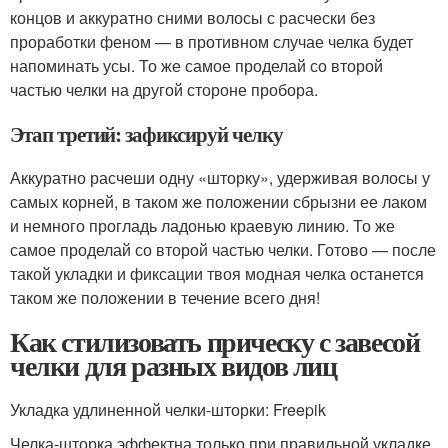
концов и аккуратно сними волосы с расчески без
проработки феном — в противном случае челка будет
напоминать усы. То же самое проделай со второй
частью челки на другой стороне пробора.
Этап третий: зафиксируй челку
Аккуратно расчеши одну «шторку», удерживая волосы у
самых корней, в таком же положении сбрызни ее лаком
и немного прогладь ладонью краевую линию. То же
самое проделай со второй частью челки. Готово — после
такой укладки и фиксации твоя модная челка останется
таком же положении в течение всего дня!
Как стилизовать прическу с завесой
челки для разных видов лиц
Укладка удлиненной челки-шторки: Freepik
Челка-шторка эффектна только при правильной укладке.