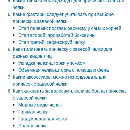
Какие типы волос подходят для причесок с завесой
челки
Какие факторы следует учитывать при выборе
прически с завесой челки
Этап первый: поставь расческу у самых корней
Этап второй: проработай боковины
Этап третий: зафиксируй челку
Как стилизовать прическу с завесой челки для
разных видов лиц
Укладка челки-шторки утюжком
Объемная челка-шторка с помощью фена
Какие аксессуары можно использовать для
причесок с завесой челки
Как ухаживать за волосами, если выбрана прическа
с завесой челки
Модные виды челок
Прямая челка
Градуированная челка
Рваная челка