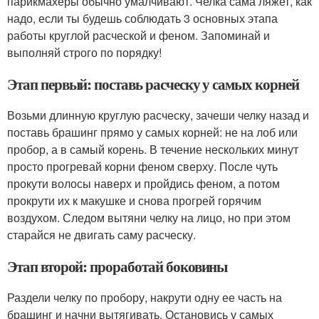
парикмахеры обычно умалчивают. Челка сама ляжет, как
надо, если ты будешь соблюдать 3 основных этапа
работы круглой расческой и феном. Запоминай и
выполняй строго по порядку!
Этап первый: поставь расческу у самых корней
Возьми длинную круглую расческу, зачеши челку назад и
поставь брашинг прямо у самых корней: не на лоб или
пробор, а в самый корень. В течение нескольких минут
просто прогревай корни феном сверху. После чуть
прокути волосы наверх и пройдись феном, а потом
прокрути их к макушке и снова прогрей горячим
воздухом. Следом вытяни челку на лицо, но при этом
старайся не двигать саму расческу.
Этап второй: проработай боковины
Раздели челку по пробору, накрути одну ее часть на
брашинг и начни вытягивать. Остановись у самых