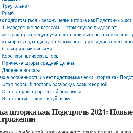
Треугольник
Ромб
ак подготовиться к сезону челки шторка как Подстричь 2024
1. Разделение по классам. В этом случае выделяют:
акие факторы следует учитывать при выборе техники подс
ак выбрать подходящую технику подстрижки для своего пог
С выбритыми висками
Короткая прическа шторы
Прическа шторы средней длины
Длинные волосы
акие особенности имеет подстрижка челки шторка как Подс
Этап первый: поставь расческу у самых корней
Этап второй: проработай боковины
Этап третий: зафиксируй челку
ка шторка как Подстричь 2024: Новые 
стрижении
рижка Челябинской шторки является одним из самых попул