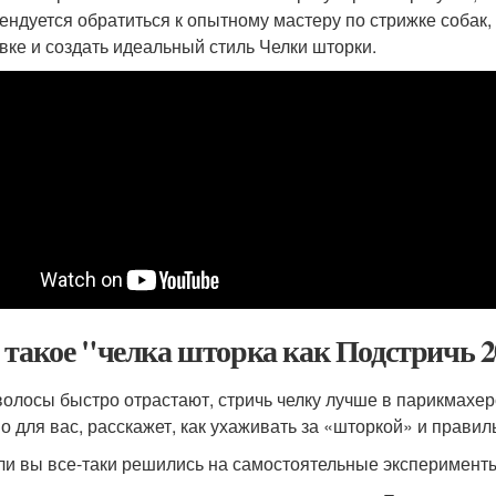
ендуется обратиться к опытному мастеру по стрижке собак,
вке и создать идеальный стиль Челки шторки.
 такое "челка шторка как Подстричь 
волосы быстро отрастают, стричь челку лучше в парикмахе
о для вас, расскажет, как ухаживать за «шторкой» и правил
ли вы все-таки решились на самостоятельные эксперимент