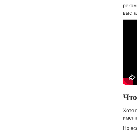
реком
выста
Что
Хотя 
именн
Но ес