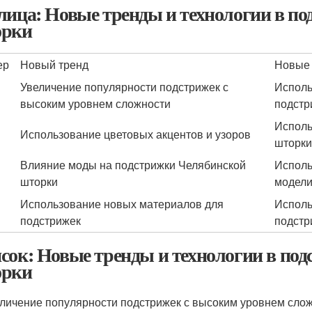
лица: Новые тренды и технологии в п
рки
ер
Новый тренд
Новые 
Увеличение популярности подстрижек с
Исполь
высоким уровнем сложности
подстр
Исполь
Использование цветовых акцентов и узоров
шторки
Влияние моды на подстрижки Челябинской
Исполь
шторки
модели
Использование новых материалов для
Исполь
подстрижек
подстр
сок: Новые тренды и технологии в по
рки
личение популярности подстрижек с высоким уровнем сло