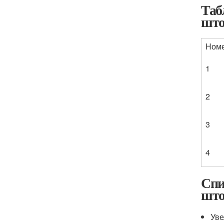
Таб
што
Ном
1
2
3
4
Спи
што
Уве