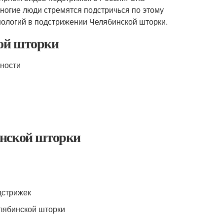
ногие люди стремятся подстричься по этому
нологий в подстрижении Челябинской шторки.
ой шторки
жности
инской шторки
дстрижек
елябинской шторки