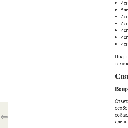
Исп
Вли
Исп
Исп
Исп
Исп
Исп
Подст
техно
Свя
Вопр
Ответ
особо
⇦
собак
длинн