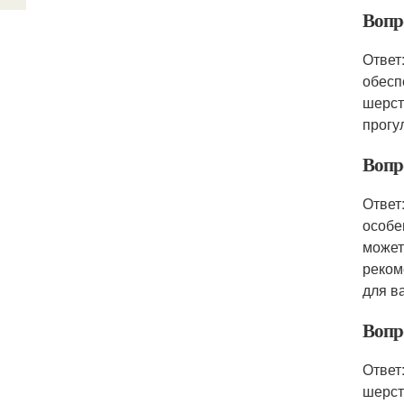
Вопро
Ответ
обесп
шерст
прогу
Вопр
Ответ
особе
может
реком
для в
Вопр
Ответ
шерст