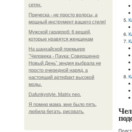
сетях.
Прическа - не просто волосы, а
К
мощный инструмент вашего стиля!
Мужской гардероб: 6 вещей,
К
которые нравятся женщинам
К
На шанхайской премьере
"Человека - Паука: Совершенно
Новый День" зендея выбрала не
просто очередной наряд, а
К
настоящий артефакт высокой
моды.
Dafunkystyle. Matrix neo.
Я помню мама, мне было пять,
Чел
любила бегать, рисовать.
под
Подст