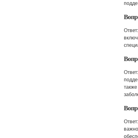
подде
Вопр
Ответ
включ
специ
Вопр
Ответ
подде
также
забол
Вопр
Ответ
важно
обесп