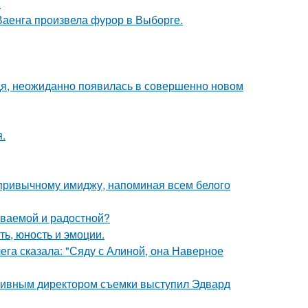
.
Ваенга произвела фурор в Выборге.
едя, неожиданно появилась в совершенно новом
.
 привычному имиджу, напоминая всем белого
ываемой и радостной?
ть, юность и эмоции.
ега сказала: "Сяду с Алиной, она Наверное
ативным директором съемки выступил Эдвард