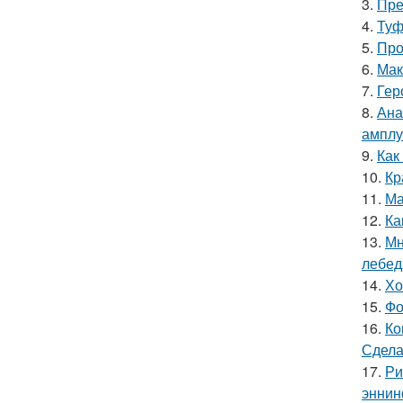
3.
Пре
4.
Туф
5.
Про
6.
Мак
7.
Гер
8.
Ана
амплу
9.
Как
10.
Кр
11.
Ма
12.
Ка
13.
Мн
лебед
14.
Хо
15.
Фо
16.
Ко
Сдела
17.
Ри
эннин