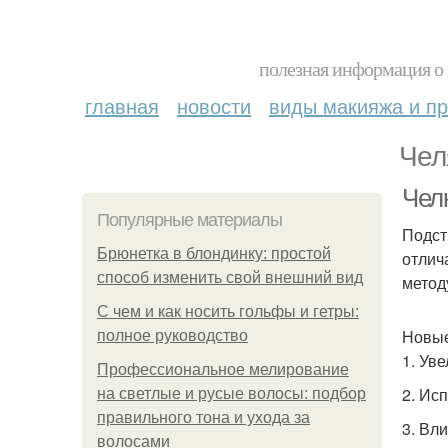
полезная информация о 
главная
новости
виды макияжа и пр
Чел
Чел
Популярные материалы
Подст
Брюнетка в блондинку: простой
отлич
способ изменить свой внешний вид
метод
С чем и как носить гольфы и гетры:
Новые
полное руководство
1. Ув
Профессиональное мелирование
2. Ис
на светлые и русые волосы: подбор
правильного тона и ухода за
3. Вл
волосами