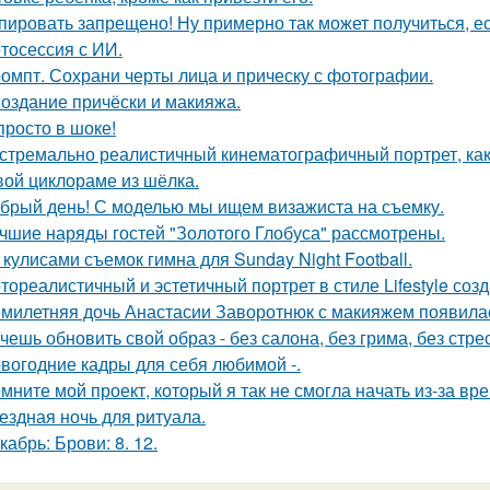
пировать запрещено! Ну примерно так может получиться, ес
тосессия с ИИ.
омпт. Сохрани черты лица и прическу с фотографии.
Создание причёски и макияжа.
просто в шоке!
стремально реалистичный кинематографичный портрет, как 
вой циклораме из шёлка.
брый день! С моделью мы ищем визажиста на съемку.
чшие наряды гостей "Золотого Глобуса" рассмотрены.
 кулисами съемок гимна для Sunday Night Football.
тореалистичный и эстетичный портрет в стиле Lifestyle созд
милетняя дочь Анастасии Заворотнюк с макияжем появила
чешь обновить свой образ - без салона, без грима, без стре
вогодние кадры для себя любимой -.
мните мой проект, который я так не смогла начать из-за вр
ездная ночь для ритуала.
кабрь: Брови: 8. 12.