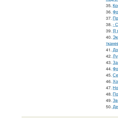
35.
Ко
36.
Фо
37.
Пр
38.
- 
39.
Я 
40.
Эк
ткане
41.
До
42.
Лу
43.
За
44.
Фо
45.
Се
46.
Хо
47.
Но
48.
По
49.
Зв
50.
Де