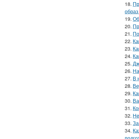
18.
Пр
образ
19.
Об
20.
Пр
21.
По
22.
Ка
23.
Ка
24.
Ка
25.
Дж
26.
На
27.
В 
28.
Ве
29.
Ка
30.
Ва
31.
Ко
32.
Не
33.
За
34.
Ка
подго