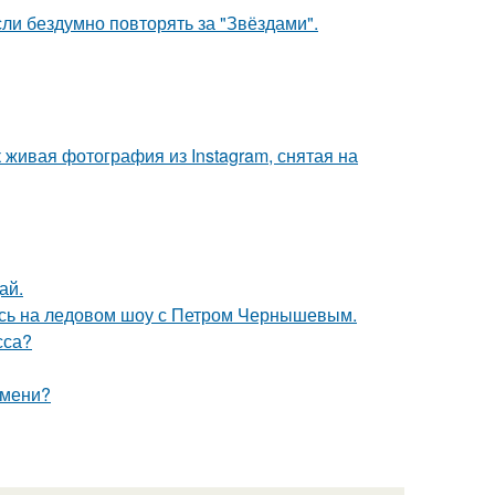
ли бездумно повторять за "Звёздами".
живая фотография из Instagram, снятая на
ай.
сь на ледовом шоу с Петром Чернышевым.
сса?
емени?