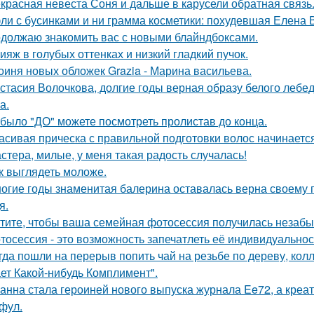
красная невеста Соня и дальше в карусели обратная связь
ли с бусинками и ни грамма косметики: похудевшая Елена 
должаю знакомить вас с новыми блайндбоксами.
ияж в голубых оттенках и низкий гладкий пучок.
оиня новых обложек Grazia - Марина васильева.
стасия Волочкова, долгие годы верная образу белого леб
а.
 было "ДО" можете посмотреть пролистав до конца.
асивая прическа с правильной подготовки волос начинается
стера, милые, у меня такая радость случалась!
к выглядеть моложе.
огие годы знаменитая балерина оставалась верна своему
я.
тите, чтобы ваша семейная фотосессия получилась незаб
тосессия - это возможность запечатлеть её индивидуальнос
гда пошли на перерыв попить чай на резьбе по дереву, колл
ет Какой-нибудь Комплимент".
анна стала героиней нового выпуска журнала Ee72, а кре
фул.