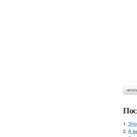
читат
Пос
1.
Это
2.
А в