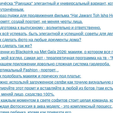
ичёска "Ракушка" элегантный и универсальный вариант, ко
 утончённым.
раз пуджи для продвижения фильма "Hai Jawani Toh Ishq Ho
омпт: создай портрет, не меняя черты лица.
дготовка к выпускному - волнительно и ответственно.
к всё успевать, быть элегантной и успешной: советы для д
к сделать фото на любые документы дома?
к сделать так же?
енни из Blackpink на Met Gala 2026: макияж, о котором все 
 мой взгляд, самая арт - терапевтичная программа на тв - 
нашем приложении довольно сложная система гардероба.
ртикальный Fashion - портрет, .
к подобрать макияж и прическу под платье:
жно: используй загруженное селфи как точную визуальную 
пируйте этот промт и вставляйте в любой из ботов (там ест
 меняй лицо, сходство 100%.
 каждым моментом в свете софитов стоит целая команда, ко
ждая фотосессия в аква моделс - это комплексный процесс,
товке ребенка, кроме как привезти его.