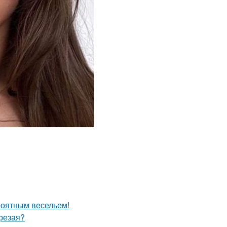
роятным весельем!
трезая?