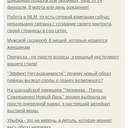
Шикарный подарок для любимых, будь то 14
февраля, 8 марта или день рождения!
Работа в MLM, то есть сетевой компании сейчас
неразрывно связана с создание своего контента,
своей страницы в соц сетях.
Мужской гардероб: 6 вещей, которые нравятся
женщинам
Прическа - не просто волосы, а мощный инструмент
вашего стиля!
"Эффект Неузнаваемости": почему новый образ
певицы вызвал споры о гранях возможного?
На шанхайской премьере "Человека - Паука:
Совершенно Новый День" зендея выбрала не
просто очередной наряд, а настоящий артефакт
высокой моды.
Улыбка - это не мелочь, а деталь, которая меняет
весь образ человека.