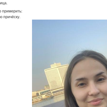
лица.
 примерить:
ую причёску.