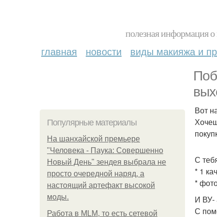
полезная информация о 
главная
новости
виды макияжа и пр
Поб
вых
Вот н
Хочеш
Популярные материалы
покуп
На шанхайской премьере
"Человека - Паука: Совершенно
С теб
Новый День" зендея выбрала не
* 1 к
просто очередной наряд, а
* фот
настоящий артефакт высокой
моды.
И ВУ- 
С пом
Работа в MLM, то есть сетевой