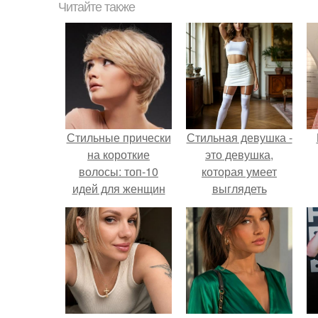
Читайте также
Стильные прически
Стильная девушка -
на короткие
это девушка,
волосы: топ-10
которая умеет
идей для женщин
выглядеть
привлекательно и
элегантно в любои
ситуации.