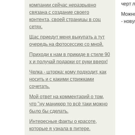
черт 
компании сейчас неразрывно
связана с создание своего
Можно
контента, своей страницы в соц
- нов
сетях.
Щас приедут меня выкупать а тут
очередь на фотосессию со мной.
Приходи к нам в прикиде в стиле 90
х и получай подарки от руки вверх!
Челка - шторка: кому подходит, как
носить и с какими стрижками
сочетать.
Мой ответ на комментарий о том,
что "ну маникюр то всё таки можно
было бы сделать.
Интересные факты о красоте,
которые я узнала в питере.