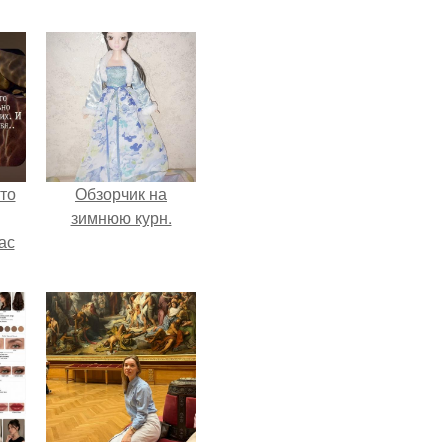
то
Обзорчик на
зимнюю курн.
ас
ние
а,
ы в