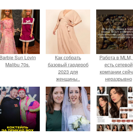
Barbie Sun Lovin
Как собрать
Работа в MLM, 
Malibu 70s.
базовый гардероб
есть сетевой
2023 для
компании сейч
женщины..
неразрывно
Собираемся на
связана с созда
работу
своего контент
своей страниц
соц сетях.