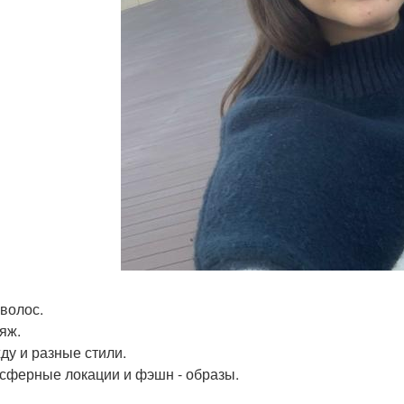
 волос.
яж.
жду и разные стили.
осферные локации и фэшн - образы.