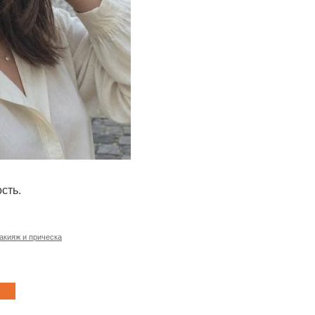
сть.
акияж и прическа