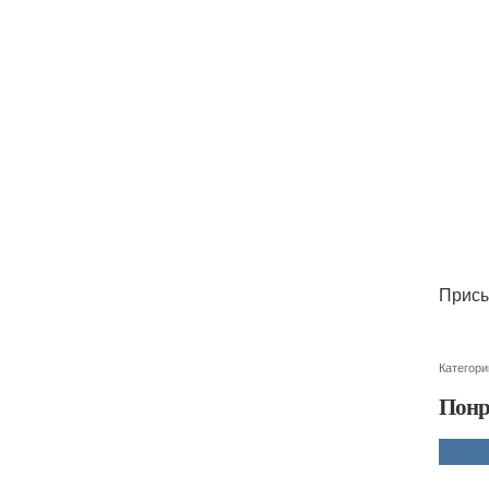
Присы
Категори
Понр