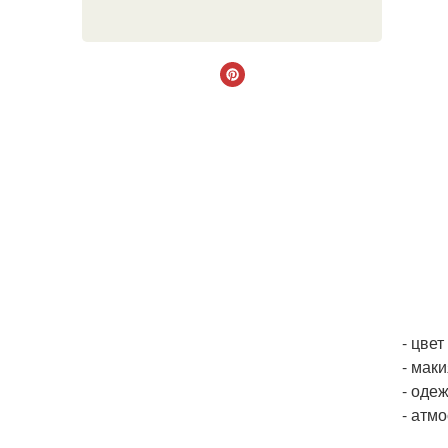
- цвет
- маки
- оде
- атм