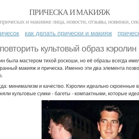
ПРИЧЕСКА И МАКИЯЖ
прическах и макияже лица, новости, отзывы, новинки, сек
ичесок
как делать прически и макияж
причес
 повторить культовый образ кэролин
ин была мастером тихой роскоши, но её образы всегда имел
ранный макияж и прическа. Именно эти два элемента позв
о.
жда: минимализм и качество. Кэролин идеально скроенные 
няли культовые сумки - багеты - компактными, которые иде