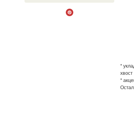
* укл
хвост
* акц
Остал