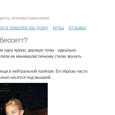
реты, техника нанесения
ки и макияж на дому
игры
отзывы
 бессетт?
и одну яркую, дерзкую точку - идеально
оляли ее минималистичному стилю звучать
вещи в нейтральной палитре. Ее образы часто
ально носятся под мышкой.