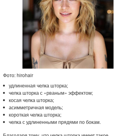
Фото: hirohair
удлиненная челка шторка;
челка шторка с «рваным» эффектом;
косая челка шторка;
асимметричная модель;
короткая челка шторка;
челка с удлиненными прядями по бокам.
Благодаря тому, что челка шторка имеет такое