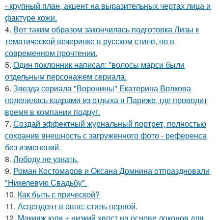
- крупный план, акцент на выразительных чертах лица и
фактуре кожи.
4.
Вот таким образом закончилась подготовка Лизы к
тематической вечеринке в русском стиле, но в
современном прочтении.
5.
Один поклонник написал: "волосы марси были
отдельным персонажем сериала.
6.
Звезда сериала "Воронины" Екатерина Волкова
поделилась кадрами из отдыха в Париже, где проводит
время в компании подруг.
7.
Создай эффектный журнальный портрет, полностью
сохранив внешность с загруженного фото - референса
без изменений.
8.
Лободу не узнать.
9.
Роман Костомаров и Оксана Домнина отпраздновали
"Никелевую Свадьбу".
10.
Как быть с прической?
11.
Асцендент в овне: стиль первой.
12.
Макияж юли + низкий хвост на основе локонов для