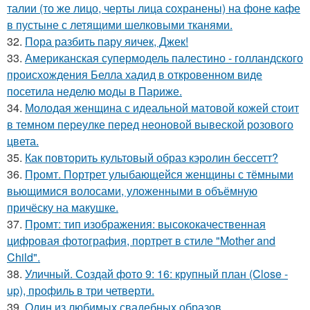
талии (то же лицо, черты лица сохранены) на фоне кафе
в пустыне с летящими шелковыми тканями.
32.
Пора разбить пару яичек, Джек!
33.
Американская супермодель палестино - голландского
происхождения Белла хадид в откровенном виде
посетила неделю моды в Париже.
34.
Молодая женщина с идеальной матовой кожей стоит
в темном переулке перед неоновой вывеской розового
цвета.
35.
Как повторить культовый образ кэролин бессетт?
36.
Промт. Портрет улыбающейся женщины с тёмными
вьющимися волосами, уложенными в объёмную
причёску на макушке.
37.
Промт: тип изображения: высококачественная
цифровая фотография, портрет в стиле "Mother and
Child".
38.
Уличный. Создай фото 9: 16: крупный план (Close -
up), профиль в три четверти.
39.
Один из любимых свадебных образов.