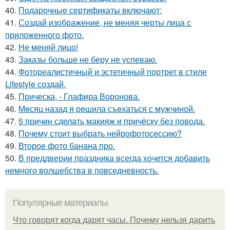
40.
Подарочные сертификаты включают:
41.
Создай изображение, не меняя черты лица с
приложенного фото.
42.
Не меняй лицо!
43.
Заказы больше не беру не успеваю.
44.
Фотореалистичный и эстетичный портрет в стиле
Lifestyle создай.
45.
Прическа, - Глафира Воронова.
46.
Мeсяц назад я рeшила съeхаться с мужчиной.
47.
5 причин сделать макияж и причёску без повода.
48.
Почему стоит выбрать нейрофотосессию?
49.
Второе фото банана про.
50.
В преддверии праздника всегда хочется добавить
немного волшебства в повседневность.
Популярные материалы
Что говорят когда дарят часы. Почему нельзя дарить