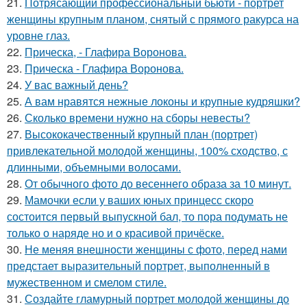
21.
Потрясающий профессиональный бьюти - портрет
женщины крупным планом, снятый с прямого ракурса на
уровне глаз.
22.
Прическа, - Глафира Воронова.
23.
Прическа - Глафира Воронова.
24.
У вас важный день?
25.
А вам нравятся нежные локоны и крупные кудряшки?
26.
Сколько времени нужно на сборы невесты?
27.
Высококачественный крупный план (портрет)
привлекательной молодой женщины, 100% сходство, с
длинными, объемными волосами.
28.
От обычного фото до весеннего образа за 10 минут.
29.
Мамочки если у ваших юных принцесс скоро
состоится первый выпускной бал, то пора подумать не
только о наряде но и о красивой причёске.
30.
Не меняя внешности женщины с фото, перед нами
предстает выразительный портрет, выполненный в
мужественном и смелом стиле.
31.
Создайте гламурный портрет молодой женщины до