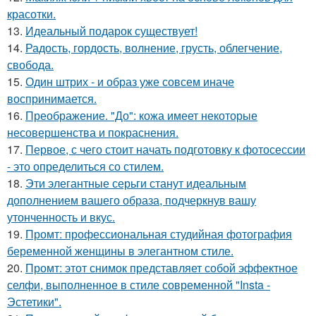
красотки.
13.
Идеальный подарок существует!
14.
Радость, гордость, волнение, грусть, облегчение,
свобода.
15.
Один штрих - и образ уже совсем иначе
воспринимается.
16.
Преображение. "До": кожа имеет некоторые
несовершенства и покраснения.
17.
Первое, с чего стоит начать подготовку к фотосессии
- это определиться со стилем.
18.
Эти элегантные серьги станут идеальным
дополнением вашего образа, подчеркнув вашу
утонченность и вкус.
19.
Промт: профессиональная студийная фотография
беременной женщины в элегантном стиле.
20.
Промт: этот снимок представляет собой эффектное
селфи, выполненное в стиле современной "Insta -
Эстетики".