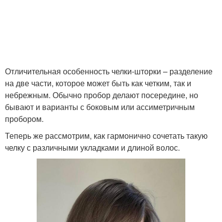
Укладки для тонких
Шторка на коротких
волос
волосах
Отличительная особенность челки-шторки – разделение
на две части, которое может быть как четким, так и
Шторка на длинных
небрежным. Обычно пробор делают посередине, но
Объемная челка-шторка
волосах
бывают и варианты с боковым или ассиметричным
пробором.
Теперь же рассмотрим, как гармонично сочетать такую
Челка-шторка с
челку с различными укладками и длиной волос.
Продукты для волос
помощью