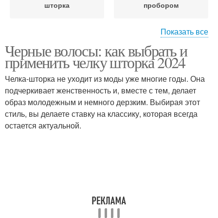
шторка
пробором
Показать все
Черные волосы: как выбрать и
Волнистая шторка
Слоистые волосы
применить челку шторка 2024
Челка-шторка не уходит из моды уже многие годы. Она
подчеркивает женственность и, вместе с тем, делает
образ молодежным и немного дерзким. Выбирая этот
Завитая челка-шторка
Боб для тонких волос
стиль, вы делаете ставку на классику, которая всегда
остается актуальной.
Шторка для тонких
Тонкие волосы
волос
Волос при
Модная челка-шторка
использовании